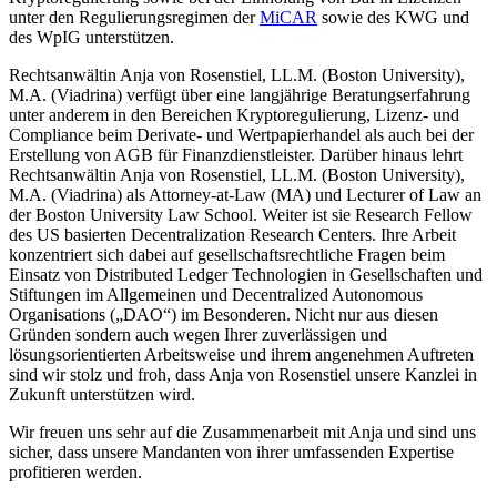
unter den Regulierungsregimen der
MiCAR
sowie des KWG und
des WpIG unterstützen.
Rechtsanwältin Anja von Rosenstiel, LL.M. (Boston University),
M.A. (Viadrina) verfügt über eine langjährige Beratungserfahrung
unter anderem in den Bereichen Kryptoregulierung, Lizenz- und
Compliance beim Derivate- und Wertpapierhandel als auch bei der
Erstellung von AGB für Finanzdienstleister. Darüber hinaus lehrt
Rechtsanwältin Anja von Rosenstiel, LL.M. (Boston University),
M.A. (Viadrina) als Attorney-at-Law (MA) und Lecturer of Law an
der Boston University Law School. Weiter ist sie Research Fellow
des US basierten Decentralization Research Centers. Ihre Arbeit
konzentriert sich dabei auf gesellschaftsrechtliche Fragen beim
Einsatz von Distributed Ledger Technologien in Gesellschaften und
Stiftungen im Allgemeinen und Decentralized Autonomous
Organisations („DAO“) im Besonderen. Nicht nur aus diesen
Gründen sondern auch wegen Ihrer zuverlässigen und
lösungsorientierten Arbeitsweise und ihrem angenehmen Auftreten
sind wir stolz und froh, dass Anja von Rosenstiel unsere Kanzlei in
Zukunft unterstützen wird.
Wir freuen uns sehr auf die Zusammenarbeit mit Anja und sind uns
sicher, dass unsere Mandanten von ihrer umfassenden Expertise
profitieren werden.