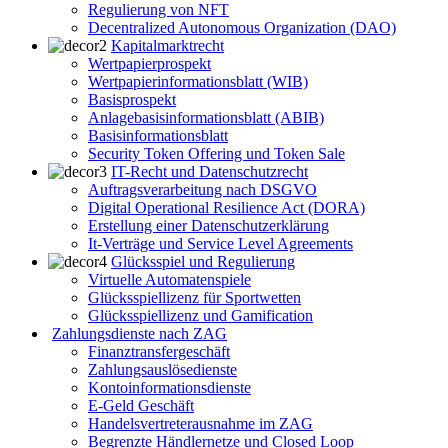
Regulierung von NFT
Decentralized Autonomous Organization (DAO)
Kapitalmarktrecht
Wertpapierprospekt
Wertpapierinformationsblatt (WIB)
Basisprospekt
Anlagebasisinformationsblatt (ABIB)
Basisinformationsblatt
Security Token Offering und Token Sale
IT-Recht und Datenschutzrecht
Auftragsverarbeitung nach DSGVO
Digital Operational Resilience Act (DORA)
Erstellung einer Datenschutzerklärung
It-Verträge und Service Level Agreements
Glücksspiel und Regulierung
Virtuelle Automatenspiele
Glücksspiellizenz für Sportwetten
Glücksspiellizenz und Gamification
Zahlungsdienste nach ZAG
Finanztransfergeschäft
Zahlungsauslösedienste
Kontoinformationsdienste
E-Geld Geschäft
Handelsvertreterausnahme im ZAG
Begrenzte Händlernetze und Closed Loop