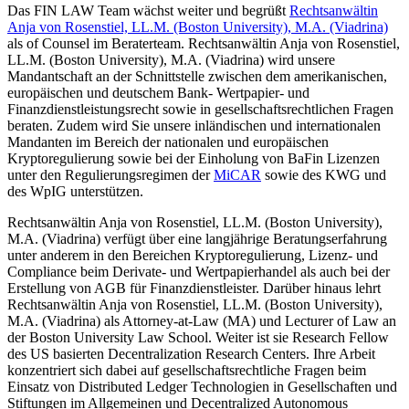
Das FIN LAW Team wächst weiter und begrüßt
Rechtsanwältin
Anja von Rosenstiel, LL.M. (Boston University), M.A. (Viadrina)
als of Counsel im Beraterteam. Rechtsanwältin Anja von Rosenstiel,
LL.M. (Boston University), M.A. (Viadrina) wird unsere
Mandantschaft an der Schnittstelle zwischen dem amerikanischen,
europäischen und deutschem Bank- Wertpapier- und
Finanzdienstleistungsrecht sowie in gesellschaftsrechtlichen Fragen
beraten. Zudem wird Sie unsere inländischen und internationalen
Mandanten im Bereich der nationalen und europäischen
Kryptoregulierung sowie bei der Einholung von BaFin Lizenzen
unter den Regulierungsregimen der
MiCAR
sowie des KWG und
des WpIG unterstützen.
Rechtsanwältin Anja von Rosenstiel, LL.M. (Boston University),
M.A. (Viadrina) verfügt über eine langjährige Beratungserfahrung
unter anderem in den Bereichen Kryptoregulierung, Lizenz- und
Compliance beim Derivate- und Wertpapierhandel als auch bei der
Erstellung von AGB für Finanzdienstleister. Darüber hinaus lehrt
Rechtsanwältin Anja von Rosenstiel, LL.M. (Boston University),
M.A. (Viadrina) als Attorney-at-Law (MA) und Lecturer of Law an
der Boston University Law School. Weiter ist sie Research Fellow
des US basierten Decentralization Research Centers. Ihre Arbeit
konzentriert sich dabei auf gesellschaftsrechtliche Fragen beim
Einsatz von Distributed Ledger Technologien in Gesellschaften und
Stiftungen im Allgemeinen und Decentralized Autonomous