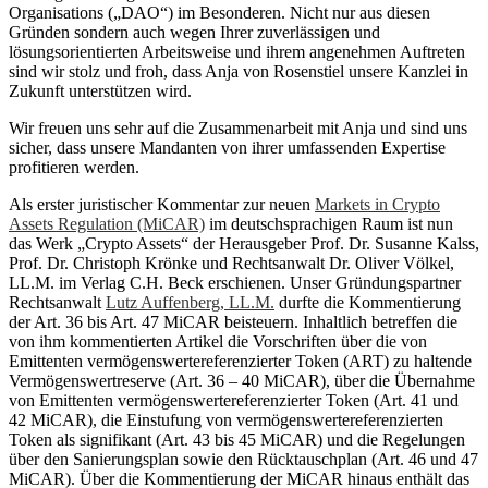
Organisations („DAO“) im Besonderen. Nicht nur aus diesen
Gründen sondern auch wegen Ihrer zuverlässigen und
lösungsorientierten Arbeitsweise und ihrem angenehmen Auftreten
sind wir stolz und froh, dass Anja von Rosenstiel unsere Kanzlei in
Zukunft unterstützen wird.
Wir freuen uns sehr auf die Zusammenarbeit mit Anja und sind uns
sicher, dass unsere Mandanten von ihrer umfassenden Expertise
profitieren werden.
Als erster juristischer Kommentar zur neuen
Markets in Crypto
Assets Regulation (MiCAR)
im deutschsprachigen Raum ist nun
das Werk „Crypto Assets“ der Herausgeber Prof. Dr. Susanne Kalss,
Prof. Dr. Christoph Krönke und Rechtsanwalt Dr. Oliver Völkel,
LL.M. im Verlag C.H. Beck erschienen. Unser Gründungspartner
Rechtsanwalt
Lutz Auffenberg, LL.M.
durfte die Kommentierung
der Art. 36 bis Art. 47 MiCAR beisteuern. Inhaltlich betreffen die
von ihm kommentierten Artikel die Vorschriften über die von
Emittenten vermögenswertereferenzierter Token (ART) zu haltende
Vermögenswertreserve (Art. 36 – 40 MiCAR), über die Übernahme
von Emittenten vermögenswertereferenzierter Token (Art. 41 und
42 MiCAR), die Einstufung von vermögenswertereferenzierten
Token als signifikant (Art. 43 bis 45 MiCAR) und die Regelungen
über den Sanierungsplan sowie den Rücktauschplan (Art. 46 und 47
MiCAR). Über die Kommentierung der MiCAR hinaus enthält das