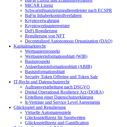
BaFin Lizenz und Erlaubnisverfahren
MiCAR Lizenz
Schwarmfinanzierungsdienstleister nach ECSPR
BaFin Inhaberkontrollverfahren
Kryptoverwahrung
Kryptowertpapierregister
DeFi Regulierung
Regulierung von NFT
Decentralized Autonomous Organization (DAO)
Kapitalmarktrecht
Wertpapierprospekt
Wertpapierinformationsblatt (WIB)
Basisprospekt
Anlagebasisinformationsblatt (ABIB)
Basisinformationsblatt
Security Token Offering und Token Sale
IT-Recht und Datenschutzrecht
Auftragsverarbeitung nach DSGVO
Digital Operational Resilience Act (DORA)
Erstellung einer Datenschutzerklärung
It-Verträge und Service Level Agreements
Glücksspiel und Regulierung
Virtuelle Automatenspiele
Glücksspiellizenz für Sportwetten
Glücksspiellizenz und Gamification