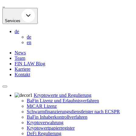
Skip
to
content
Services
de
de
en
News
Team
FIN LAW Blog
Karriere
Kontakt
Kryptowerte und Regulierung
BaFin Lizenz und Erlaubnisverfahren
MiCAR Lizenz
Schwarmfinanzierungsdienstleister nach ECSPR
BaFin Inhaberkontrollverfahren
Kryptoverwahrung
Kryptowertpapierregister
DeFi Regulierung