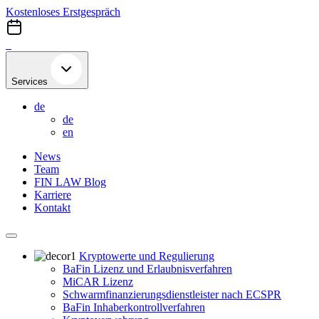
Skip
Kostenloses Erstgespräch
to
content
Services
de
de
en
News
Team
FIN LAW Blog
Karriere
Kontakt
Kryptowerte und Regulierung
BaFin Lizenz und Erlaubnisverfahren
MiCAR Lizenz
Schwarmfinanzierungsdienstleister nach ECSPR
BaFin Inhaberkontrollverfahren