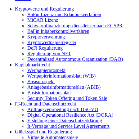
Kryptowerte und Regulierung
BaFin Lizenz und Erlaubnisverfahren
MiCAR Lizenz
Schwarmfinanzierungsdienstleister nach ECSPR
BaFin Inhaberkontrollverfahren
Kryptoverwahrung
Kryptowertpapierregister
DeFi Regulierung
Regulierung von NFT
Decentralized Autonomous Organization (DAO)
Kapitalmarktrecht
Wertpapierprospekt
Wertpapierinformationsblatt (WIB)
Basisprospekt
Anlagebasisinformationsblatt (ABIB)
Basisinformationsblatt
Security Token Offering und Token Sale
IT-Recht und Datenschutzrecht
Auftragsverarbeitung nach DSGVO
Digital Operational Resilience Act (DORA)
Erstellung einer Datenschutzerklärung
It-Verträge und Service Level Agreements
Glücksspiel und Regulierung
Virtuelle Automatenspiele