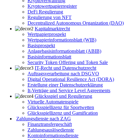
Kryptoverwahrung
Kryptowertpapierregister
DeFi Regulierung
Regulierung von NFT
Decentralized Autonomous Organization (DAO)
Kapitalmarktrecht
Wertpapierprospekt
Wertpapierinformationsblatt (WIB)
Basisprospekt
Anlagebasisinformationsblatt (ABIB)
Basisinformationsblatt
Security Token Offering und Token Sale
IT-Recht und Datenschutzrecht
Auftragsverarbeitung nach DSGVO
Digital Operational Resilience Act (DORA)
Erstellung einer Datenschutzerklärung
It-Verträge und Service Level Agreements
Glücksspiel und Regulierung
Virtuelle Automatenspiele
Glücksspiellizenz für Sportwetten
Glücksspiellizenz und Gamification
Zahlungsdienste nach ZAG
Finanztransfergeschäft
Zahlungsauslösedienste
Kontoinformationsdienste