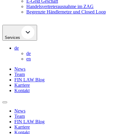
E-Geld Geschäft
Handelsvertreterausnahme im ZAG
Begrenzte Händlernetze und Closed Loop
Services
de
de
en
News
Team
FIN LAW Blog
Karriere
Kontakt
News
Team
FIN LAW Blog
Karriere
Kontakt