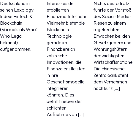
Deutschland in
Interesses der
Nichts desto trotz
seinen Lexology
etablierten
führte der Vorstoß
Index: Fintech &
Finanzmarktteilnehmer.
des Social-Media-
Blockchain
Vielmehr bietet die
Riesen zu einem
(Vormals als Who’s
Blockchain-
regelrechten
Who Legal
Technologie
Erwachen bei den
bekannt)
gerade im
Gesetzgebern und
aufgenommen.
Finanzbereich
Währungshütern
zahlreiche
der wichtigsten
Innovationen, die
Wirtschaftsnatione
Finanzdienstleister
Die chinesische
in ihre
Zentralbank steht
Geschäftsmodelle
dem Vernehmen
integrieren
nach kurz […]
könnten. Dies
betrifft neben der
schlichten
Aufnahme von […]