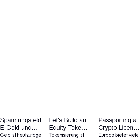
Spannungsfeld
Let’s Build an
Passporting a
E-Geld und
Equity Token –
Crypto License
Kryptowerte –
Geld ist heutzutage
Was spricht
Tokenisierung ist
– Ist das
Europa bietet viele