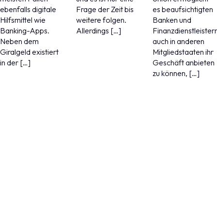
ebenfalls digitale
Frage der Zeit bis
es beaufsichtigten
Hilfsmittel wie
weitere folgen.
Banken und
Banking-Apps.
Allerdings […]
Finanzdienstleister
Neben dem
auch in anderen
Giralgeld existiert
Mitgliedstaaten ihr
in der […]
Geschäft anbieten
zu können, […]