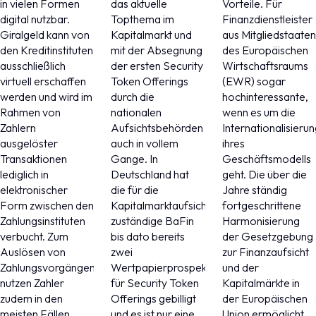
in vielen Formen
das aktuelle
Vorteile. Für
Ist E-Geld auf
eigentlich
möglich?
digital nutzbar.
Topthema im
Finanzdienstleister
der Blockchain
gegen Aktien
Giralgeld kann von
Kapitalmarkt und
aus Mitgliedstaaten
kein
auf der
den Kreditinstituten
mit der Absegnung
des Europäischen
Kryptowert?
Blockchain?
ausschließlich
der ersten Security
Wirtschaftsraums
virtuell erschaffen
Token Offerings
(EWR) sogar
werden und wird im
durch die
hochinteressante,
Rahmen von
nationalen
wenn es um die
Zahlern
Aufsichtsbehörden
Internationalisierun
ausgelöster
auch in vollem
ihres
Transaktionen
Gange. In
Geschäftsmodells
lediglich in
Deutschland hat
geht. Die über die
elektronischer
die für die
Jahre ständig
Form zwischen den
Kapitalmarktaufsicht
fortgeschrittene
Zahlungsinstituten
zuständige BaFin
Harmonisierung
verbucht. Zum
bis dato bereits
der Gesetzgebung
Auslösen von
zwei
zur Finanzaufsicht
Zahlungsvorgängen
Wertpapierprospekte
und der
nutzen Zahler
für Security Token
Kapitalmärkte in
zudem in den
Offerings gebilligt
der Europäischen
meisten Fällen
und es ist nur eine
Union ermöglicht