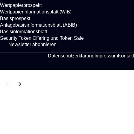
Wertpapierprospekt
Wertpapierinformationsblatt (WIB)
Basisprospekt
Anlagebasisinformationsblatt (ABIB)
Lutz
Basisinformationsblatt
Auffenberg LL.M. (London).
Security Token Offering und Token Sale
Anton Schröder
Newsletter abonnieren
Datenschutzerklärung
Impressum
Kontakt
© Copyright FIN LAW