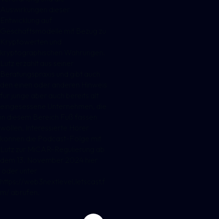
Auswirkungen dieser
Entwicklung auf
Geschäftsmodelle mit Bezug zu
Kryptowerten und
kryptographischen Währungen.
Lutz erzählt aus seiner
Beratungspraxis und gibt auch
den einen oder anderen Hinweis
für junge aber auch bereits alt
eingesessene Unternehmen, die
in diesem Bereich Fuß fassen
wollen. Interessierte Hörer
können die Podcast-Folge mit
Lutz zur MiCAR-Regulierung ab
dem 13. November 2024
hier
oder unter
https://web3nextlevel.letscast.f
m/ abrufen.