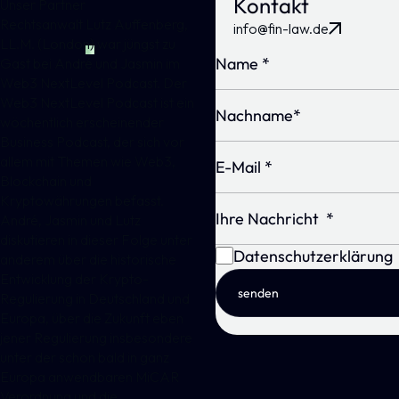
Kontakt
Unser Partner
Rechtsanwalt
Lutz Auffenberg,
info@fin-law.de
LL.M. (London)
war jüngst zu
Gast bei André und Jasmin im
Web3 NextLevel Podcast. Der
Web3 NextLevel Podcast ist ein
wöchentlich erscheinender
Business Podcast, der sich vor
allem mit Themen wie Web3,
Blockchain und
Kryptowährungen befasst.
André, Jasmin und Lutz
diskutieren in dieser Folge unter
Datenschutzerklärung
anderem über die historische
Entwicklung der Krypto-
senden
Regulierung in Deutschland und
Europa, über die Zukunft eben
jener Regulierung insbesondere
unter der schon bald in ganz
Europa anwendbaren MiCAR
Verordnung und die