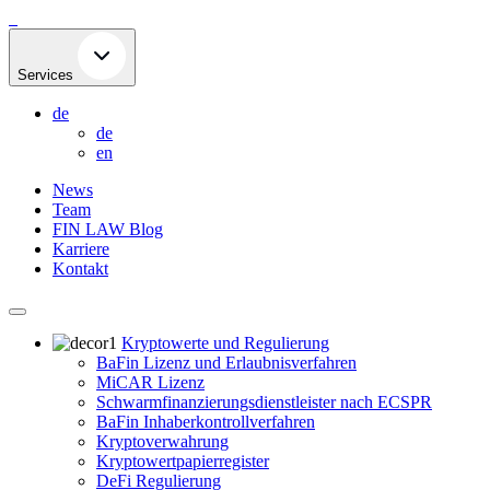
Skip
to
content
Services
de
de
en
News
Team
FIN LAW Blog
Karriere
Kontakt
Kryptowerte und Regulierung
BaFin Lizenz und Erlaubnisverfahren
MiCAR Lizenz
Schwarmfinanzierungsdienstleister nach ECSPR
BaFin Inhaberkontrollverfahren
Kryptoverwahrung
Kryptowertpapierregister
DeFi Regulierung