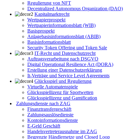
Regulierung von NFT
Decentralized Autonomous Organization (DAO)
Kapitalmarktrecht
Wertpapierprospekt
Wertpapierinformationsblatt (WIB)
Basisprospekt
Anlagebasisinformationsblatt (ABIB)
Basisinformationsblatt
Security Token Offering und Token Sale
IT-Recht und Datenschutzrecht
Auftragsverarbeitung nach DSGVO
Digital Operational Resilience Act (DORA)
Erstellung einer Datenschutzerklärung
It-Verträge und Service Level Agreements
Glücksspiel und Regulierung
Virtuelle Automatenspiele
Glücksspiellizenz für Sportwetten
Glücksspiellizenz und Gamification
Zahlungsdienste nach ZAG
Finanztransfergeschäft
Zahlungsauslösedienste
Kontoinformationsdienste
E-Geld Geschäft
Handelsvertreterausnahme im ZAG
Begrenzte Händlernetze und Closed Loop