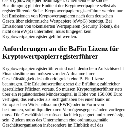
das Kryptowertpapier beauftragen. Unterbleibt eine solche
Beauftragung gilt der Emittent der Kryptowertpapiere selbst als
registerführende Stelle. Kryptowertpapierregisterführer werden nur
bei Emissionen von Kryptowertpapieren nach dem deutschen
Gesetz über elektronische Wertpapiere (eWpG) benötigt. Bei
Emissionen von tokenisierten Wertpapieren (Security Token), die
nicht dem eWpG unterfallen, muss hingegen kein
Kryptowertpapierregister geführt werden.
Anforderungen an die BaFin Lizenz für
Kryptowertpapierregisterführer
Kryptowertpapierregisterführer sind nach deutschem Aufsichtsrecht
Finanzinstitute und müssen vor der Aufnahme ihrer
Geschäftstätigkeit deshalb erfolgreich eine BaFin Lizenz
beantragen. Die Erlaubniserteilung setzt die Erfüllung zahlreicher
gesetzlicher Pflichten voraus. So müssen Kryptoregisterführer stets
über ein regulatorisches Mindestkapital in Höhe von 150.000 Euro
verfügen, das entweder als Sichtguthaben bei einer Bank im
Europäischen Wirtschaftsraum (EWR) oder in Form von
bestimmten, sofort liquidierbaren Vermögensgegenständen vorliegen
muss. Die Geschäftsleiter müssen fachlich geeignet und zuverlässig
sein. Zudem muss das Unternehmen eine ordnungsgemäße
Geschäftsorganisation insbesondere im Hinblick auf das