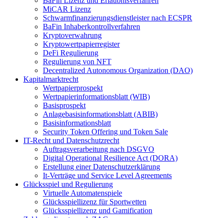
BaFin Lizenz und Erlaubnisverfahren
MiCAR Lizenz
Schwarmfinanzierungsdienstleister nach ECSPR
BaFin Inhaberkontrollverfahren
Kryptoverwahrung
Kryptowertpapierregister
DeFi Regulierung
Regulierung von NFT
Decentralized Autonomous Organization (DAO)
Kapitalmarktrecht
Wertpapierprospekt
Wertpapierinformationsblatt (WIB)
Basisprospekt
Anlagebasisinformationsblatt (ABIB)
Basisinformationsblatt
Security Token Offering und Token Sale
IT-Recht und Datenschutzrecht
Auftragsverarbeitung nach DSGVO
Digital Operational Resilience Act (DORA)
Erstellung einer Datenschutzerklärung
It-Verträge und Service Level Agreements
Glücksspiel und Regulierung
Virtuelle Automatenspiele
Glücksspiellizenz für Sportwetten
Glücksspiellizenz und Gamification