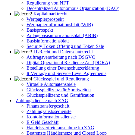
Regulierung von NFT
Decentralized Autonomous Organization (DAO)
Kapitalmarktrecht
Wertpapierprospekt
Wertpapierinformationsblatt (WIB)
Basisprospekt
Anlagebasisinformationsblatt (ABIB)
Basisinformationsblatt
Security Token Offering und Token Sale
IT-Recht und Datenschutzrecht
Auftragsverarbeitung nach DSGVO
Digital Operational Resilience Act (DORA)
Erstellung einer Datenschutzerklärung
It-Verträge und Service Level Agreements
Glücksspiel und Regulierung
Virtuelle Automatenspiele
Glücksspiellizenz für Sportwetten
Glücksspiellizenz und Gamification
Zahlungsdienste nach ZAG
Finanztransfergeschäft
Zahlungsauslösedienste
Kontoinformationsdienste
E-Geld Geschäft
Handelsvertreterausnahme im ZAG
Begrenzte Händlernetze und Closed Loop