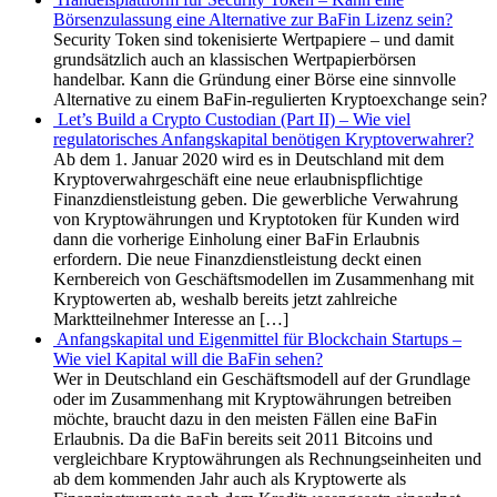
Börsenzulassung eine Alternative zur BaFin Lizenz sein?
Security Token sind tokenisierte Wertpapiere – und damit
grundsätzlich auch an klassischen Wertpapierbörsen
handelbar. Kann die Gründung einer Börse eine sinnvolle
Alternative zu einem BaFin-regulierten Kryptoexchange sein?
Let’s Build a Crypto Custodian (Part II) – Wie viel
regulatorisches Anfangskapital benötigen Kryptoverwahrer?
Ab dem 1. Januar 2020 wird es in Deutschland mit dem
Kryptoverwahrgeschäft eine neue erlaubnispflichtige
Finanzdienstleistung geben. Die gewerbliche Verwahrung
von Kryptowährungen und Kryptotoken für Kunden wird
dann die vorherige Einholung einer BaFin Erlaubnis
erfordern. Die neue Finanzdienstleistung deckt einen
Kernbereich von Geschäftsmodellen im Zusammenhang mit
Kryptowerten ab, weshalb bereits jetzt zahlreiche
Marktteilnehmer Interesse an […]
Anfangskapital und Eigenmittel für Blockchain Startups –
Wie viel Kapital will die BaFin sehen?
Wer in Deutschland ein Geschäftsmodell auf der Grundlage
oder im Zusammenhang mit Kryptowährungen betreiben
möchte, braucht dazu in den meisten Fällen eine BaFin
Erlaubnis. Da die BaFin bereits seit 2011 Bitcoins und
vergleichbare Kryptowährungen als Rechnungseinheiten und
ab dem kommenden Jahr auch als Kryptowerte als