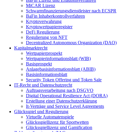
BaFin Lizenz und Erlaubnisverfahren
MiCAR Lizenz
Schwarmfinanzierungsdienstleister nach ECSPR
BaFin Inhaberkontrollverfahren
Kryptoverwahrung
Kryptowertpapierregister
DeFi Regulierung
Regulierung von NFT
Decentralized Autonomous Organization (DAO)
Kapitalmarktrecht
Wertpapierprospekt
Wertpapierinformationsblatt (WIB)
Basisprospekt
Anlagebasisinformationsblatt (ABIB)
Basisinformationsblatt
Security Token Offering und Token Sale
IT-Recht und Datenschutzrecht
Auftragsverarbeitung nach DSGVO
Digital Operational Resilience Act (DORA)
Erstellung einer Datenschutzerklärung
It-Verträge und Service Level Agreements
Glücksspiel und Regulierung
Virtuelle Automatenspiele
Glücksspiellizenz für Sportwetten
Glücksspiellizenz und Gamification