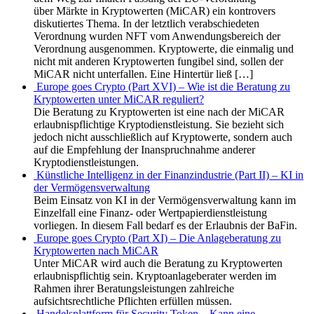
über Märkte in Kryptowerten (MiCAR) ein kontrovers
diskutiertes Thema. In der letztlich verabschiedeten
Verordnung wurden NFT vom Anwendungsbereich der
Verordnung ausgenommen. Kryptowerte, die einmalig und
nicht mit anderen Kryptowerten fungibel sind, sollen der
MiCAR nicht unterfallen. Eine Hintertür ließ […]
Europe goes Crypto (Part XVI) – Wie ist die Beratung zu
Kryptowerten unter MiCAR reguliert?
Die Beratung zu Kryptowerten ist eine nach der MiCAR
erlaubnispflichtige Kryptodienstleistung. Sie bezieht sich
jedoch nicht ausschließlich auf Kryptowerte, sondern auch
auf die Empfehlung der Inanspruchnahme anderer
Kryptodienstleistungen.
Künstliche Intelligenz in der Finanzindustrie (Part II) – KI in
der Vermögensverwaltung
Beim Einsatz von KI in der Vermögensverwaltung kann im
Einzelfall eine Finanz- oder Wertpapierdienstleistung
vorliegen. In diesem Fall bedarf es der Erlaubnis der BaFin.
Europe goes Crypto (Part XI) – Die Anlageberatung zu
Kryptowerten nach MiCAR
Unter MiCAR wird auch die Beratung zu Kryptowerten
erlaubnispflichtig sein. Kryptoanlageberater werden im
Rahmen ihrer Beratungsleistungen zahlreiche
aufsichtsrechtliche Pflichten erfüllen müssen.
Handelsplattform für Security Token – Kann eine