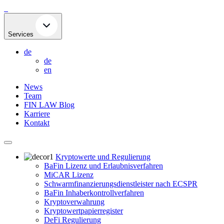
Skip
to
content
Services
de
de
en
News
Team
FIN LAW Blog
Karriere
Kontakt
Kryptowerte und Regulierung
BaFin Lizenz und Erlaubnisverfahren
MiCAR Lizenz
Schwarmfinanzierungsdienstleister nach ECSPR
BaFin Inhaberkontrollverfahren
Kryptoverwahrung
Kryptowertpapierregister
DeFi Regulierung