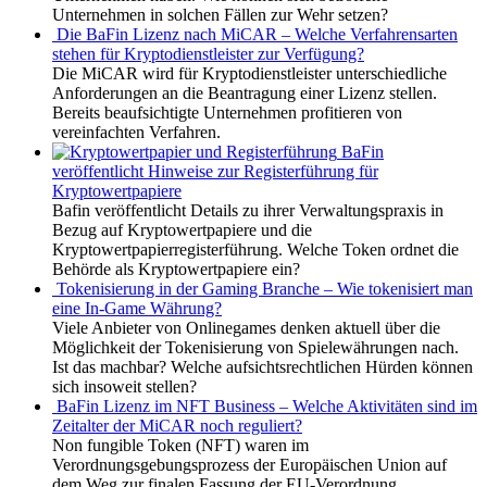
Unternehmen in solchen Fällen zur Wehr setzen?
Die BaFin Lizenz nach MiCAR – Welche Verfahrensarten
stehen für Kryptodienstleister zur Verfügung?
Die MiCAR wird für Kryptodienstleister unterschiedliche
Anforderungen an die Beantragung einer Lizenz stellen.
Bereits beaufsichtigte Unternehmen profitieren von
vereinfachten Verfahren.
BaFin
veröffentlicht Hinweise zur Registerführung für
Kryptowertpapiere
Bafin veröffentlicht Details zu ihrer Verwaltungspraxis in
Bezug auf Kryptowertpapiere und die
Kryptowertpapierregisterführung. Welche Token ordnet die
Behörde als Kryptowertpapiere ein?
Tokenisierung in der Gaming Branche – Wie tokenisiert man
eine In-Game Währung?
Viele Anbieter von Onlinegames denken aktuell über die
Möglichkeit der Tokenisierung von Spielewährungen nach.
Ist das machbar? Welche aufsichtsrechtlichen Hürden können
sich insoweit stellen?
BaFin Lizenz im NFT Business – Welche Aktivitäten sind im
Zeitalter der MiCAR noch reguliert?
Non fungible Token (NFT) waren im
Verordnungsgebungsprozess der Europäischen Union auf
dem Weg zur finalen Fassung der EU-Verordnung