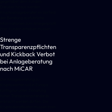
gegenüber dem Kunden.
Darüber hinaus werden
Kryptoanlageberater im Vorfeld
der Beratung ausführliche
Informationen zum Anlegerprofil
ihrer Kunden erheben müssen.
Strenge
Transparenzpflichten
und Kickback Verbot
bei Anlageberatung
nach MiCAR
Die Anlageberatung zu
Kryptowerten soll in Europa
künftig nur unter Einhaltung
hoher Transparenzstandards
erbracht werden dürfen. Die
Kryptodienstleister müssen ihren