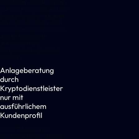
Verlustrisiken, Liquiditätsrisiken
und soweit einschlägig, Risiken in
Bezug auf die Übertragbarkeit
von Kryptowerten. Sie sollen
Kunden auch darauf hinweisen,
dass für Kryptowerte
grundsätzlich keine
Einlagensicherungssysteme
existieren.
Anlageberatung
durch
Kryptodienstleister
nur mit
ausführlichem
Kundenprofil
Vor der Erbringung von
Beratungsleistungen in Bezug