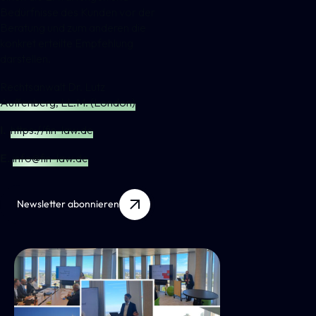
Bedürfnisse des Kunden vor der
Beratung und zum anderen die
konkret erteilte Empfehlung
darstellen.
Rechtsanwalt Dr. Lutz
Auffenberg, LL.M. (London)
I.
https://fin-law.de
E.
info@fin-law.de
Newsletter abonnieren