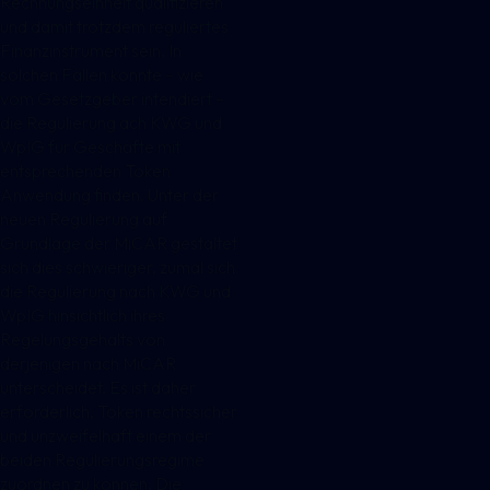
Rechnungseinheit qualifizieren
und damit trotzdem reguliertes
Finanzinstrument sein. In
solchen Fällen konnte – wie
vom Gesetzgeber intendiert –
die Regulierung ach KWG und
WpIG für Geschäfte mit
entsprechenden Token
Anwendung finden. Unter der
neuen Regulierung auf
Grundlage der MiCAR gestaltet
sich dies schwieriger, zumal sich
die Regulierung nach KWG und
WpIG hinsichtlich ihres
Regelungsgehalts von
derjenigen nach MiCAR
unterscheidet. Es ist daher
erforderlich, Token rechtssicher
und unzweifelhaft einem der
beiden Regulierungsregime
zuordnen zu können. Die