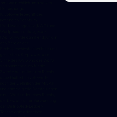
nationalrechtlich umzusetzen.
Der bisherige
Kryptowertebegriff des
nationalen Rechts im
Kreditwesengesetz (KWG) und
Wertpapierinstitutsgesetz
(WpIG) wurde damit endgültig in
den Bereich der
Rechtsgeschichte überführt und
gestrichen. Kryptowerte im
Sinne des KWG und des WpIG
sind nunmehr auch für die
Zwecke des nationalen Rechts
ausschließlich Kryptowerte
nach der Definition der MiCAR
und damit digitale Darstellungen
eines Werts oder eines Rechts,
der bzw. das unter Verwendung
der Distributed-Ledger-
Technologie oder einer