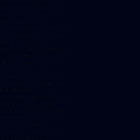
ähnlichen Technologie
elektronisch übertragen und
gespeichert werden kann. Die
bisherige Definition für
Kryptowerte gemäß KWG und
WpIG waren jedoch nicht der
einzige Alleingang des
deutschen Gesetzgebers in der
Kryptoregulierung vor dem
MiCAR-Regime. Bereits seit
2011 vertritt die BaFin in
ständiger Verwaltungspraxis die
Auffassung, dass Bitcoins und
ihnen ähnelnde
Kryptowährungen – mithin sog.
Currency Token – auch als
Rechnungseinheiten und damit
als Finanzinstrumente im Sinne
des KWG und WpIG
einzuordnen sind. Es fragt sich,
ob die Qualifikation von