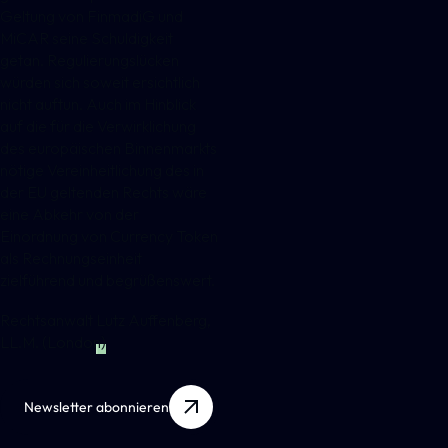
Geltung von FinmadiG und
MiCAR seine Schuldigkeit
getan. Regulierungslücken
würden sich soweit ersichtlich
nicht auftun. Auch im Hinblick
auf die für die Verwirklichung
des europäischen Binnenmarkts
nötige Vereinheitlichung des in
der EU geltenden Rechts wäre
eine Abkehr von der
Einordnung von Currency Token
als Rechnungseinheit
zielführend und begrüßenswert.
Rechtsanwalt
Lutz Auffenberg,
LL.M. (London)
Newsletter abonnieren