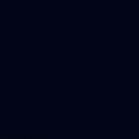
der deutsche Gesetzgeber es
versäumt, diesbezüglich eine
Klarstellung im Gesetz
unterzubringen, was im Rahmen
der weitreichenden
Änderungen in den beiden
Bundesgesetzen
unproblematisch möglich
gewesen wäre. Eine für die
Praxis ausreichende
Klarstellung könnte jedoch auch
dadurch erreicht werden, dass
die BaFin ihre
Verwaltungspraxis zur
Einordnung von Bitcoins und
vergleichbaren Klonen als
Rechnungseinheiten endgültig
aufgibt. Sie stammt aus einer
Zeit, in der es keine kodifizierte
Regulierung für Kryptotoken
gab und hat spätestens seit