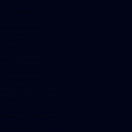
Rechtslage nach Inkrafttreten
des FinmadiG sieht daher keine
Kryptowerte nach deutschem
Recht mehr vor und stellt klar,
dass Kryptowerte im Sinne des
KWG und des WpIG solche im
Sinne der MiCAR sind. Token,
die nicht als Kryptowert nach
MiCAR einzuordnen sind,
können im Einzelfall als sog.
kryptografisches Instrument
qualifizieren. Problematisch
bleibt indessen, dass
beispielsweise Bitcoins nach
der bislang nicht von der BaFin
aufgegebenen
Verwaltungspraxis eindeutig als
Rechnungseinheit und damit als
Finanzinstrument nach KWG
und WpIG qualifizieren, zugleich