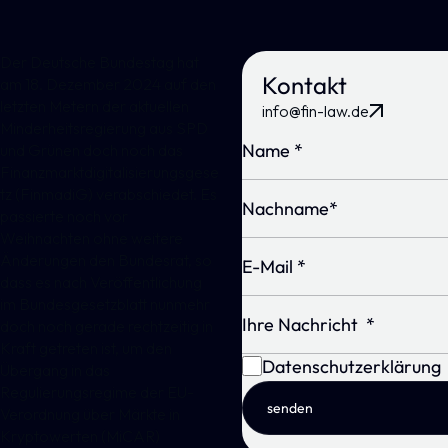
Der Deutsche Bundestag hat
Kontakt
am 18. Dezember 2024 auf den
letzten Metern der aktuellen
info@fin-law.de
Minderheitsregierung aus SPD
und Grünen doch noch das
Finanzmarktdigitalisierungsgese
tz (FinmadiG) verabschiedet. Es
passierte noch vor
Weihnachten ohne weitere
Änderungen den Bundesrat, so
dass es nach Veröffentlichung
im Bundesgesetzblatt nunmehr
doch noch gerade rechtzeitig in
Kraft getreten ist, um den
Datenschutzerklärung
Übergang in das
Regulierungsregime der
EU-
senden
Verordnung über Märkte in
Kryptowerten (MiCAR)