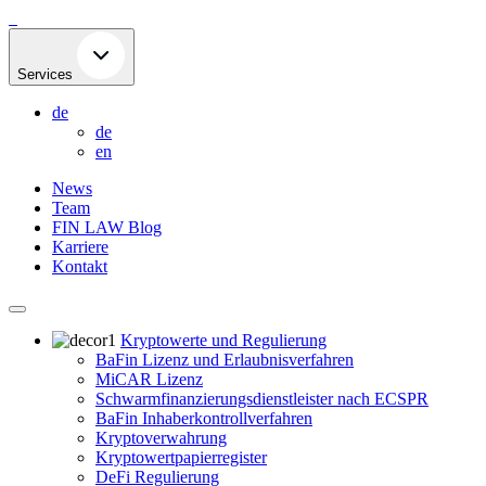
Skip
to
content
Services
de
de
en
News
Team
FIN LAW Blog
Karriere
Kontakt
Kryptowerte und Regulierung
BaFin Lizenz und Erlaubnisverfahren
MiCAR Lizenz
Schwarmfinanzierungsdienstleister nach ECSPR
BaFin Inhaberkontrollverfahren
Kryptoverwahrung
Kryptowertpapierregister
DeFi Regulierung