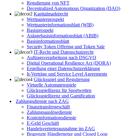
Regulierung von NFT
Decentralized Autonomous Organization (DAO)
Kapitalmarktrecht
Wertpapierprospekt
Wertpapierinformationsblatt (WIB)
Basisprospekt
Anlagebasisinformationsblatt (ABIB)
Basisinformationsblatt
Security Token Offering und Token Sale
IT-Recht und Datenschutzrecht
Auftragsverarbeitung nach DSGVO
Digital Operational Resilience Act (DORA)
Erstellung einer Datenschutzerklärung
It-Verträge und Service Level Agreements
Glücksspiel und Regulierung
Virtuelle Automatenspiele
Glücksspiellizenz für Sportwetten
Glücksspiellizenz und Gamification
Zahlungsdienste nach ZAG
Finanztransfergeschäft
Zahlungsauslösedienste
Kontoinformationsdienste
E-Geld Geschäft
Handelsvertreterausnahme im ZAG
Begrenzte Händlernetze und Closed Loop