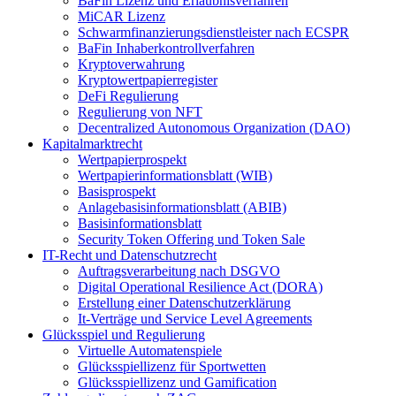
BaFin Lizenz und Erlaubnisverfahren
MiCAR Lizenz
Schwarmfinanzierungsdienstleister nach ECSPR
BaFin Inhaberkontrollverfahren
Kryptoverwahrung
Kryptowertpapierregister
DeFi Regulierung
Regulierung von NFT
Decentralized Autonomous Organization (DAO)
Kapitalmarktrecht
Wertpapierprospekt
Wertpapierinformationsblatt (WIB)
Basisprospekt
Anlagebasisinformationsblatt (ABIB)
Basisinformationsblatt
Security Token Offering und Token Sale
IT-Recht und Datenschutzrecht
Auftragsverarbeitung nach DSGVO
Digital Operational Resilience Act (DORA)
Erstellung einer Datenschutzerklärung
It-Verträge und Service Level Agreements
Glücksspiel und Regulierung
Virtuelle Automatenspiele
Glücksspiellizenz für Sportwetten
Glücksspiellizenz und Gamification