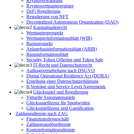
Kryptoverwahrung
Kryptowertpapierregister
DeFi Regulierung
Regulierung von NFT
Decentralized Autonomous Organization (DAO)
Kapitalmarktrecht
Wertpapierprospekt
Wertpapierinformationsblatt (WIB)
Basisprospekt
Anlagebasisinformationsblatt (ABIB)
Basisinformationsblatt
Security Token Offering und Token Sale
IT-Recht und Datenschutzrecht
Auftragsverarbeitung nach DSGVO
Digital Operational Resilience Act (DORA)
Erstellung einer Datenschutzerklärung
It-Verträge und Service Level Agreements
Glücksspiel und Regulierung
Virtuelle Automatenspiele
Glücksspiellizenz für Sportwetten
Glücksspiellizenz und Gamification
Zahlungsdienste nach ZAG
Finanztransfergeschäft
Zahlungsauslösedienste
Kontoinformationsdienste