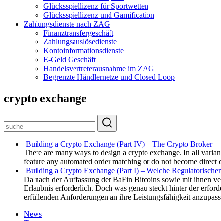
Glücksspiellizenz für Sportwetten
Glücksspiellizenz und Gamification
Zahlungsdienste nach ZAG
Finanztransfergeschäft
Zahlungsauslösedienste
Kontoinformationsdienste
E-Geld Geschäft
Handelsvertreterausnahme im ZAG
Begrenzte Händlernetze und Closed Loop
crypto exchange
Building a Crypto Exchange (Part IV) – The Crypto Broker
There are many ways to design a crypto exchange. In all variants
feature any automated order matching or do not become direct co
Building a Crypto Exchange (Part I) – Welche Regulatorischen
Da nach der Auffassung der BaFin Bitcoins sowie mit ihnen ve
Erlaubnis erforderlich. Doch was genau steckt hinter der erf
erfüllenden Anforderungen an ihre Leistungsfähigkeit anzupas
News