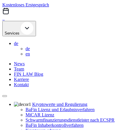
Skip
Kostenloses Erstgespräch
to
content
Services
de
de
en
News
Team
FIN LAW Blog
Karriere
Kontakt
Kryptowerte und Regulierung
BaFin Lizenz und Erlaubnisverfahren
MiCAR Lizenz
Schwarmfinanzierungsdienstleister nach ECSPR
BaFin Inhaberkontrollverfahren