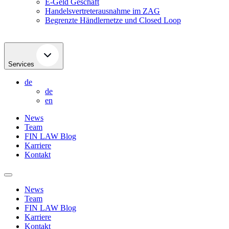
E-Geld Geschäft
Handelsvertreterausnahme im ZAG
Begrenzte Händlernetze und Closed Loop
Services
de
de
en
News
Team
FIN LAW Blog
Karriere
Kontakt
News
Team
FIN LAW Blog
Karriere
Kontakt