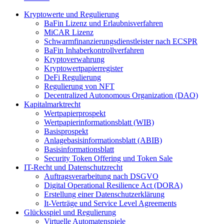
Kryptowerte und Regulierung
BaFin Lizenz und Erlaubnisverfahren
MiCAR Lizenz
Schwarmfinanzierungsdienstleister nach ECSPR
BaFin Inhaberkontrollverfahren
Kryptoverwahrung
Kryptowertpapierregister
DeFi Regulierung
Regulierung von NFT
Decentralized Autonomous Organization (DAO)
Kapitalmarktrecht
Wertpapierprospekt
Wertpapierinformationsblatt (WIB)
Basisprospekt
Anlagebasisinformationsblatt (ABIB)
Basisinformationsblatt
Security Token Offering und Token Sale
IT-Recht und Datenschutzrecht
Auftragsverarbeitung nach DSGVO
Digital Operational Resilience Act (DORA)
Erstellung einer Datenschutzerklärung
It-Verträge und Service Level Agreements
Glücksspiel und Regulierung
Virtuelle Automatenspiele