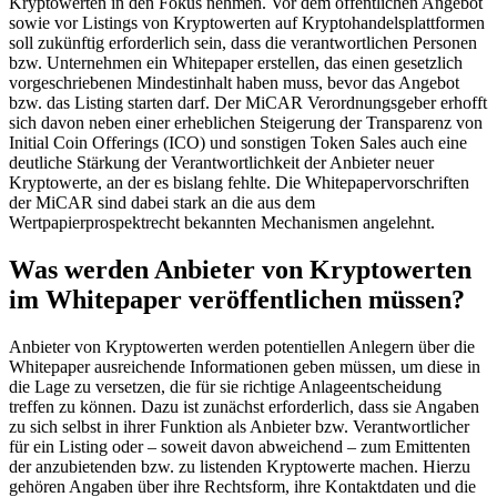
Kryptowerten in den Fokus nehmen. Vor dem öffentlichen Angebot
sowie vor Listings von Kryptowerten auf Kryptohandelsplattformen
soll zukünftig erforderlich sein, dass die verantwortlichen Personen
bzw. Unternehmen ein Whitepaper erstellen, das einen gesetzlich
vorgeschriebenen Mindestinhalt haben muss, bevor das Angebot
bzw. das Listing starten darf. Der MiCAR Verordnungsgeber erhofft
sich davon neben einer erheblichen Steigerung der Transparenz von
Initial Coin Offerings (ICO) und sonstigen Token Sales auch eine
deutliche Stärkung der Verantwortlichkeit der Anbieter neuer
Kryptowerte, an der es bislang fehlte. Die Whitepapervorschriften
der MiCAR sind dabei stark an die aus dem
Wertpapierprospektrecht bekannten Mechanismen angelehnt.
Was werden Anbieter von Kryptowerten
im Whitepaper veröffentlichen müssen?
Anbieter von Kryptowerten werden potentiellen Anlegern über die
Whitepaper ausreichende Informationen geben müssen, um diese in
die Lage zu versetzen, die für sie richtige Anlageentscheidung
treffen zu können. Dazu ist zunächst erforderlich, dass sie Angaben
zu sich selbst in ihrer Funktion als Anbieter bzw. Verantwortlicher
für ein Listing oder – soweit davon abweichend – zum Emittenten
der anzubietenden bzw. zu listenden Kryptowerte machen. Hierzu
gehören Angaben über ihre Rechtsform, ihre Kontaktdaten und die