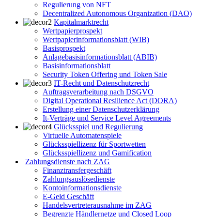
Regulierung von NFT
Decentralized Autonomous Organization (DAO)
Kapitalmarktrecht
Wertpapierprospekt
Wertpapierinformationsblatt (WIB)
Basisprospekt
Anlagebasisinformationsblatt (ABIB)
Basisinformationsblatt
Security Token Offering und Token Sale
IT-Recht und Datenschutzrecht
Auftragsverarbeitung nach DSGVO
Digital Operational Resilience Act (DORA)
Erstellung einer Datenschutzerklärung
It-Verträge und Service Level Agreements
Glücksspiel und Regulierung
Virtuelle Automatenspiele
Glücksspiellizenz für Sportwetten
Glücksspiellizenz und Gamification
Zahlungsdienste nach ZAG
Finanztransfergeschäft
Zahlungsauslösedienste
Kontoinformationsdienste
E-Geld Geschäft
Handelsvertreterausnahme im ZAG
Begrenzte Händlernetze und Closed Loop