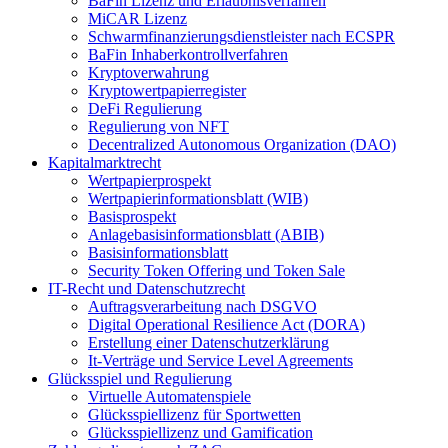
BaFin Lizenz und Erlaubnisverfahren
MiCAR Lizenz
Schwarmfinanzierungsdienstleister nach ECSPR
BaFin Inhaberkontrollverfahren
Kryptoverwahrung
Kryptowertpapierregister
DeFi Regulierung
Regulierung von NFT
Decentralized Autonomous Organization (DAO)
Kapitalmarktrecht
Wertpapierprospekt
Wertpapierinformationsblatt (WIB)
Basisprospekt
Anlagebasisinformationsblatt (ABIB)
Basisinformationsblatt
Security Token Offering und Token Sale
IT-Recht und Datenschutzrecht
Auftragsverarbeitung nach DSGVO
Digital Operational Resilience Act (DORA)
Erstellung einer Datenschutzerklärung
It-Verträge und Service Level Agreements
Glücksspiel und Regulierung
Virtuelle Automatenspiele
Glücksspiellizenz für Sportwetten
Glücksspiellizenz und Gamification