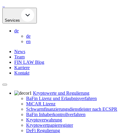
Skip
to
content
Services
de
de
en
News
Team
FIN LAW Blog
Karriere
Kontakt
Kryptowerte und Regulierung
BaFin Lizenz und Erlaubnisverfahren
MiCAR Lizenz
Schwarmfinanzierungsdienstleister nach ECSPR
BaFin Inhaberkontrollverfahren
Kryptoverwahrung
Kryptowertpapierregister
DeFi Regulierung