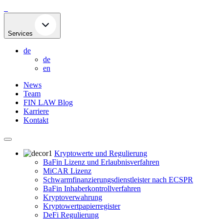
Skip
to
content
Services
de
de
en
News
Team
FIN LAW Blog
Karriere
Kontakt
Kryptowerte und Regulierung
BaFin Lizenz und Erlaubnisverfahren
MiCAR Lizenz
Schwarmfinanzierungsdienstleister nach ECSPR
BaFin Inhaberkontrollverfahren
Kryptoverwahrung
Kryptowertpapierregister
DeFi Regulierung