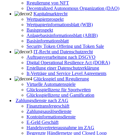
Regulierung von NFT
Decentralized Autonomous Organization (DAO)
Kapitalmarktrecht
Wertpapierprospekt
Wertpapierinformationsblatt (WIB)
Basisprospekt
Anlagebasisinformationsblatt (ABIB)
Basisinformationsblatt
Security Token Offering und Token Sale
IT-Recht und Datenschutzrecht
Auftragsverarbeitung nach DSGVO
Digital Operational Resilience Act (DORA)
Erstellung einer Datenschutzerklärung
It-Verträge und Service Level Agreements
Glücksspiel und Regulierung
Virtuelle Automatenspiele
Glücksspiellizenz für Sportwetten
Glücksspiellizenz und Gamification
Zahlungsdienste nach ZAG
Finanztransfergeschäft
Zahlungsauslösedienste
Kontoinformationsdienste
E-Geld Geschäft
Handelsvertreterausnahme im ZAG
Begrenzte Händlernetze und Closed Loop