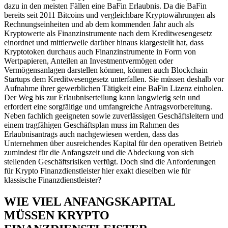
dazu in den meisten Fällen eine BaFin Erlaubnis. Da die BaFin
bereits seit 2011 Bitcoins und vergleichbare Kryptowährungen als
Rechnungseinheiten und ab dem kommenden Jahr auch als
Kryptowerte als Finanzinstrumente nach dem Kreditwesengesetz
einordnet und mittlerweile darüber hinaus klargestellt hat, dass
Kryptotoken durchaus auch Finanzinstrumente in Form von
Wertpapieren, Anteilen an Investmentvermögen oder
Vermögensanlagen darstellen können, können auch Blockchain
Startups dem Kreditwesengesetz unterfallen. Sie müssen deshalb vor
Aufnahme ihrer gewerblichen Tätigkeit eine BaFin Lizenz einholen.
Der Weg bis zur Erlaubniserteilung kann langwierig sein und
erfordert eine sorgfältige und umfangreiche Antragsvorbereitung.
Neben fachlich geeigneten sowie zuverlässigen Geschäftsleitern und
einem tragfähigen Geschäftsplan muss im Rahmen des
Erlaubnisantrags auch nachgewiesen werden, dass das
Unternehmen über ausreichendes Kapital für den operativen Betrieb
zumindest für die Anfangszeit und die Abdeckung von sich
stellenden Geschäftsrisiken verfügt. Doch sind die Anforderungen
für Krypto Finanzdienstleister hier exakt dieselben wie für
klassische Finanzdienstleister?
WIE VIEL ANFANGSKAPITAL
MÜSSEN KRYPTO