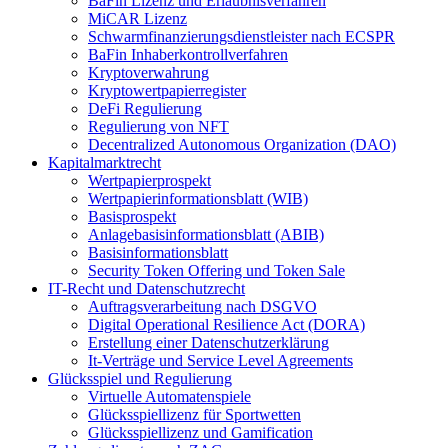
BaFin Lizenz und Erlaubnisverfahren
MiCAR Lizenz
Schwarmfinanzierungsdienstleister nach ECSPR
BaFin Inhaberkontrollverfahren
Kryptoverwahrung
Kryptowertpapierregister
DeFi Regulierung
Regulierung von NFT
Decentralized Autonomous Organization (DAO)
Kapitalmarktrecht
Wertpapierprospekt
Wertpapierinformationsblatt (WIB)
Basisprospekt
Anlagebasisinformationsblatt (ABIB)
Basisinformationsblatt
Security Token Offering und Token Sale
IT-Recht und Datenschutzrecht
Auftragsverarbeitung nach DSGVO
Digital Operational Resilience Act (DORA)
Erstellung einer Datenschutzerklärung
It-Verträge und Service Level Agreements
Glücksspiel und Regulierung
Virtuelle Automatenspiele
Glücksspiellizenz für Sportwetten
Glücksspiellizenz und Gamification