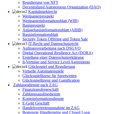
Regulierung von NFT
Decentralized Autonomous Organization (DAO)
Kapitalmarktrecht
Wertpapierprospekt
Wertpapierinformationsblatt (WIB)
Basisprospekt
Anlagebasisinformationsblatt (ABIB)
Basisinformationsblatt
Security Token Offering und Token Sale
IT-Recht und Datenschutzrecht
Auftragsverarbeitung nach DSGVO
Digital Operational Resilience Act (DORA)
Erstellung einer Datenschutzerklärung
It-Verträge und Service Level Agreements
Glücksspiel und Regulierung
Virtuelle Automatenspiele
Glücksspiellizenz für Sportwetten
Glücksspiellizenz und Gamification
Zahlungsdienste nach ZAG
Finanztransfergeschäft
Zahlungsauslösedienste
Kontoinformationsdienste
E-Geld Geschäft
Handelsvertreterausnahme im ZAG
Begrenzte Händlernetze und Closed Loop