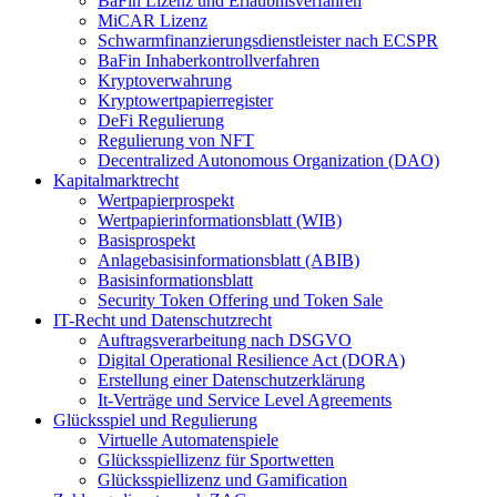
BaFin Lizenz und Erlaubnisverfahren
MiCAR Lizenz
Schwarmfinanzierungsdienstleister nach ECSPR
BaFin Inhaberkontrollverfahren
Kryptoverwahrung
Kryptowertpapierregister
DeFi Regulierung
Regulierung von NFT
Decentralized Autonomous Organization (DAO)
Kapitalmarktrecht
Wertpapierprospekt
Wertpapierinformationsblatt (WIB)
Basisprospekt
Anlagebasisinformationsblatt (ABIB)
Basisinformationsblatt
Security Token Offering und Token Sale
IT-Recht und Datenschutzrecht
Auftragsverarbeitung nach DSGVO
Digital Operational Resilience Act (DORA)
Erstellung einer Datenschutzerklärung
It-Verträge und Service Level Agreements
Glücksspiel und Regulierung
Virtuelle Automatenspiele
Glücksspiellizenz für Sportwetten
Glücksspiellizenz und Gamification