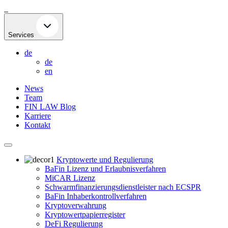
Skip
to
content
Services
de
de
en
News
Team
FIN LAW Blog
Karriere
Kontakt
Kryptowerte und Regulierung
BaFin Lizenz und Erlaubnisverfahren
MiCAR Lizenz
Schwarmfinanzierungsdienstleister nach ECSPR
BaFin Inhaberkontrollverfahren
Kryptoverwahrung
Kryptowertpapierregister
DeFi Regulierung