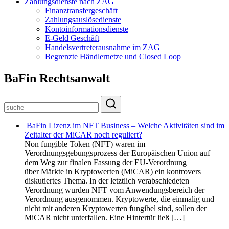
Zahlungsdienste nach ZAG
Finanztransfergeschäft
Zahlungsauslösedienste
Kontoinformationsdienste
E-Geld Geschäft
Handelsvertreterausnahme im ZAG
Begrenzte Händlernetze und Closed Loop
BaFin Rechtsanwalt
BaFin Lizenz im NFT Business – Welche Aktivitäten sind im
Zeitalter der MiCAR noch reguliert?
Non fungible Token (NFT) waren im
Verordnungsgebungsprozess der Europäischen Union auf
dem Weg zur finalen Fassung der EU-Verordnung
über Märkte in Kryptowerten (MiCAR) ein kontrovers
diskutiertes Thema. In der letztlich verabschiedeten
Verordnung wurden NFT vom Anwendungsbereich der
Verordnung ausgenommen. Kryptowerte, die einmalig und
nicht mit anderen Kryptowerten fungibel sind, sollen der
MiCAR nicht unterfallen. Eine Hintertür ließ […]