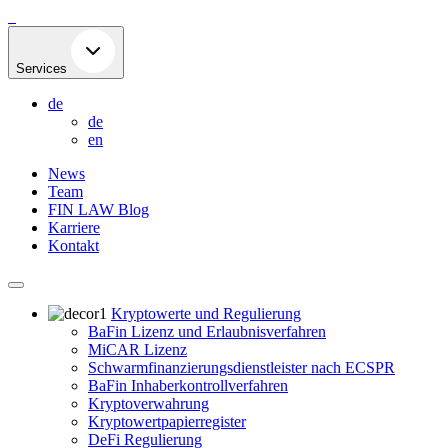
Skip
to
content
Services
de
de
en
News
Team
FIN LAW Blog
Karriere
Kontakt
Kryptowerte und Regulierung
BaFin Lizenz und Erlaubnisverfahren
MiCAR Lizenz
Schwarmfinanzierungsdienstleister nach ECSPR
BaFin Inhaberkontrollverfahren
Kryptoverwahrung
Kryptowertpapierregister
DeFi Regulierung