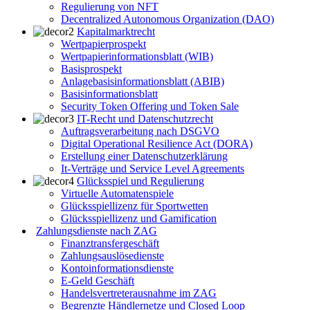
Regulierung von NFT
Decentralized Autonomous Organization (DAO)
Kapitalmarktrecht
Wertpapierprospekt
Wertpapierinformationsblatt (WIB)
Basisprospekt
Anlagebasisinformationsblatt (ABIB)
Basisinformationsblatt
Security Token Offering und Token Sale
IT-Recht und Datenschutzrecht
Auftragsverarbeitung nach DSGVO
Digital Operational Resilience Act (DORA)
Erstellung einer Datenschutzerklärung
It-Verträge und Service Level Agreements
Glücksspiel und Regulierung
Virtuelle Automatenspiele
Glücksspiellizenz für Sportwetten
Glücksspiellizenz und Gamification
Zahlungsdienste nach ZAG
Finanztransfergeschäft
Zahlungsauslösedienste
Kontoinformationsdienste
E-Geld Geschäft
Handelsvertreterausnahme im ZAG
Begrenzte Händlernetze und Closed Loop