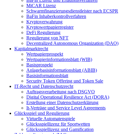
BaFin Lizenz und Erlaubnisverfahren
MiCAR Lizenz
Schwarmfinanzierungsdienstleister nach ECSPR
BaFin Inhaberkontrollverfahren
Kryptoverwahrung
Kryptowertpapierregister
DeFi Regulierung
Regulierung von NFT
Decentralized Autonomous Organization (DAO)
Kapitalmarktrecht
Wertpapierprospekt
Wertpapierinformationsblatt (WIB)
Basisprospekt
Anlagebasisinformationsblatt (ABIB)
Basisinformationsblatt
Security Token Offering und Token Sale
IT-Recht und Datenschutzrecht
Auftragsverarbeitung nach DSGVO
Digital Operational Resilience Act (DORA)
Erstellung einer Datenschutzerklärung
It-Verträge und Service Level Agreements
Glücksspiel und Regulierung
Virtuelle Automatenspiele
Glücksspiellizenz für Sportwetten
Glücksspiellizenz und Gamification