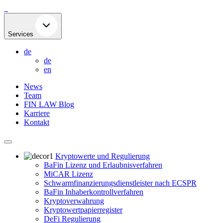
Skip
to
content
Services
de
de
en
News
Team
FIN LAW Blog
Karriere
Kontakt
Kryptowerte und Regulierung
BaFin Lizenz und Erlaubnisverfahren
MiCAR Lizenz
Schwarmfinanzierungsdienstleister nach ECSPR
BaFin Inhaberkontrollverfahren
Kryptoverwahrung
Kryptowertpapierregister
DeFi Regulierung