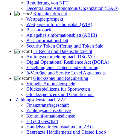
Regulierung von NFT
Decentralized Autonomous Organization (DAO)
Kapitalmarktrecht
Wertpapierprospekt
Wertpapierinformationsblatt (WIB)
Basisprospekt
Anlagebasisinformationsblatt (ABIB)
Basisinformationsblatt
Security Token Offering und Token Sale
IT-Recht und Datenschutzrecht
Auftragsverarbeitung nach DSGVO
Digital Operational Resilience Act (DORA)
Erstellung einer Datenschutzerklärung
It-Verträge und Service Level Agreements
Glücksspiel und Regulierung
Virtuelle Automatenspiele
Glücksspiellizenz für Sportwetten
Glücksspiellizenz und Gamification
Zahlungsdienste nach ZAG
Finanztransfergeschäft
Zahlungsauslösedienste
Kontoinformationsdienste
E-Geld Geschäft
Handelsvertreterausnahme im ZAG
Begrenzte Händlernetze und Closed Loop