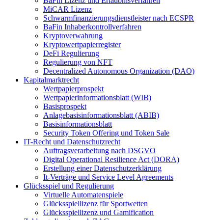
BaFin Lizenz und Erlaubnisverfahren
MiCAR Lizenz
Schwarmfinanzierungsdienstleister nach ECSPR
BaFin Inhaberkontrollverfahren
Kryptoverwahrung
Kryptowertpapierregister
DeFi Regulierung
Regulierung von NFT
Decentralized Autonomous Organization (DAO)
Kapitalmarktrecht
Wertpapierprospekt
Wertpapierinformationsblatt (WIB)
Basisprospekt
Anlagebasisinformationsblatt (ABIB)
Basisinformationsblatt
Security Token Offering und Token Sale
IT-Recht und Datenschutzrecht
Auftragsverarbeitung nach DSGVO
Digital Operational Resilience Act (DORA)
Erstellung einer Datenschutzerklärung
It-Verträge und Service Level Agreements
Glücksspiel und Regulierung
Virtuelle Automatenspiele
Glücksspiellizenz für Sportwetten
Glücksspiellizenz und Gamification