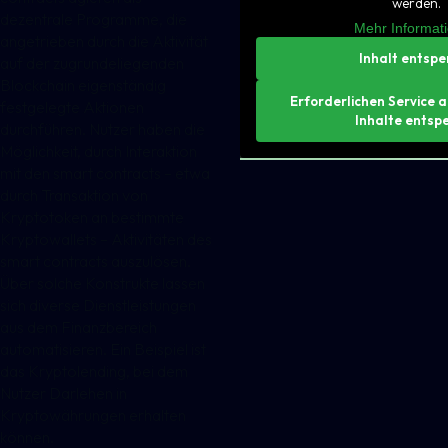
werden.
dezentrale Programme, die
Mehr Informat
angetrieben durch die Aktivität
Inhalt entspe
auf der zugrundeliegenden
Blockchain eigenständig
Erforderlichen Service 
festgelegte Aktionen
Inhalte entsp
durchführen. Nutzer haben die
Möglichkeit, durch Interaktion
mit den smart contracts – etwa
durch Transaktion von
Kryptotoken an bestimmte
Kryptowallets – Aktivitäten des
smart contracts auszulösen.
Über solche Konstrukte lassen
sich diverse Dienstleistungen
aus dem Finanzbereich
automatisieren. Ein Beispiel ist
das Kryptolending, bei dem
Nutzer Darlehen in
Kryptowährungen erhalten
können.