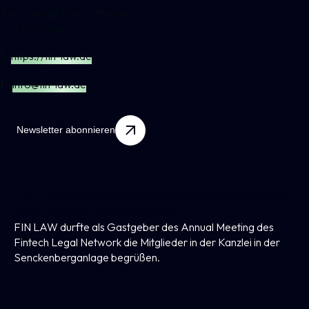
Rechtanwalt Lutz Auffenberg,
LL.M. (London)
https://fin-law.de
I.
info@fin-law.de
E.
Newsletter abonnieren
FIN LAW Als Gastgeber Des Annual Meeting
Des Fintech Legal Network
FIN LAW durfte als Gastgeber des Annual Meeting des
Fintech Legal Network die Mitglieder in der Kanzlei in der
Senckenberganlage begrüßen.