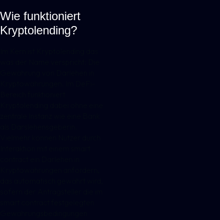
Wie funktioniert
Kryptolending?
Im Kern ist Kryptolending das
was der Name verspricht: Die
Gewährung von Darlehen in
Kryptowährungen. Im DeFi-
Bereich funktioniert
Kryptolending dabei ohne eine
zentrale Instanz wie eine Bank
als Darslehensgeberin.
Vielmehr können Nutzer durch
Interaktion mit einem smart
contract ein Darlehen in
Kryptowährungen anfordern,
das automatisch gewährt wird,
sofern der Antragsteller die im
smart contract festgelegten
Gewährungsbedingungen