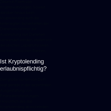
Zinsen in Form von
Kryptowährungen. Soweit
darüber hinaus beim
Kryptolending auch die
hinterlegten Sicherheiten der
Darlehensnehmer zur
Ausreichung von Darlehen
verwendet werden, stellen sich
die üblichen Liquiditätsrisiken
wie bei klassischen Banken.
Ist Kryptolending
erlaubnispflichtig?
Der große Vorteil von DeFi
liegt gerade in der dezentralen
Ausgestaltung von
Finanzdienstleistungen.
Hinsichtlich des das
Kryptolending abwickelnden