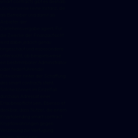
smart contracts gibt es deshalb
üblicherweise keine Instanz, die
als Betreiber und damit als
Anbieter der
Darlehensvergabe agiert. Für
die Zwecke der Finanzaufsicht
wird dabei jedoch genau
hingeschaut und insbesondere
untersucht, ob beispielsweise
ein bestimmbarer Administrator
oder federführender
Entwickler hinter der Schaffung
des smart contracts steht.
Solche können im Einzelfall
durchaus Adressat einer
Erlaubnispflicht sein. Ebenso ist
denkbar, dass Nutzer, die einem
Kryptolending smart contract
Kryptowährungen gegen
Verzinsung zur Verfügung
stellen, damit eine