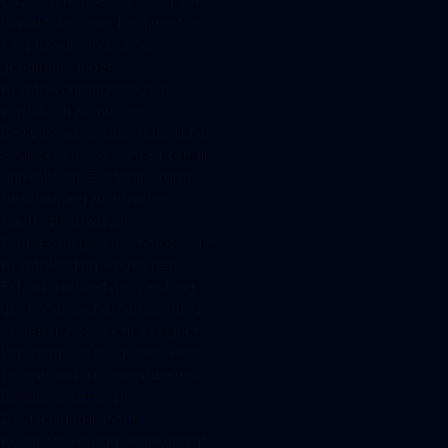
kurzfristigen Beschaffung von
Liquidität in einer bestimmten
Kryptowährung, ohne
gehaltene andere
Kryptowährungen dafür
veräußern zu müssen.
Beispielsweise aus steuerlichen
Gründen kann das im Einzelfall
sinnvoll sein. Zur temporären
Beschaffung zusätzlicher
Kaufkraft, etwa zur
Finanzierung einer Immobilie ist
Kryptolending wegen der
Erforderlichkeit der Leistung
der hohen Sicherheitsleistung
hingegen noch nicht geeignet.
Das mag sich möglicherweise
zeitnah ändern, zumal die neue
Bundesregierung in
Deutschland in ihrem
Koalitionsvertrag angekündigt