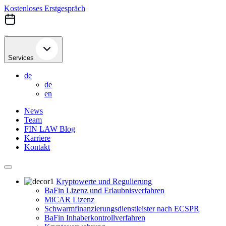
Skip
Kostenloses Erstgespräch
to
content
Services
de
de
en
News
Team
FIN LAW Blog
Karriere
Kontakt
Kryptowerte und Regulierung
BaFin Lizenz und Erlaubnisverfahren
MiCAR Lizenz
Schwarmfinanzierungsdienstleister nach ECSPR
BaFin Inhaberkontrollverfahren