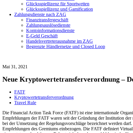
Glücksspiellizenz für Sportwetten
Glücksspiellizenz und Gamification
Zahlungsdienste nach ZAG
Finanztransfergeschäft
Zahlungsauslösedienste
Kontoinformationsdienste
E-Geld Geschäft
Handelsvertreterausnahme im ZAG
Begrenzte Händlernetze und Closed Loop
Mai 31, 2021
Neue Kryptowertetransferverordnung – De
FATF
Kryptowertetransferverordnung
Travel Rule
Die Financial Action Task Force (FATF) ist eine internationale Organ
Empfehlungen der FATF waren seit der Gründung der Institution der
bei der Umsetzung der Regelungsvorschläge bezeichnet werden darf. 
Empfehlungen des Gremiums einbezogen. Die FATF definiert Virtual As