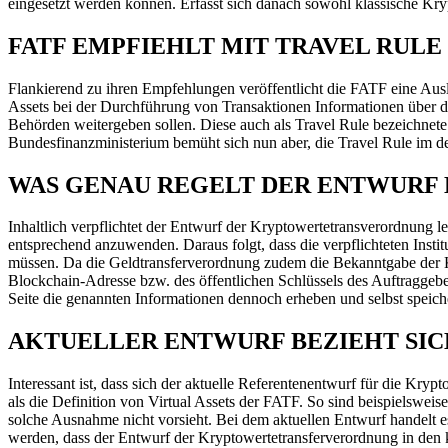
eingesetzt werden können. Erfasst sich danach sowohl klassische Kry
FATF EMPFIEHLT MIT TRAVEL RUL
Flankierend zu ihren Empfehlungen veröffentlicht die FATF eine Ausleg
Assets bei der Durchführung von Transaktionen Informationen über de
Behörden weitergeben sollen. Diese auch als Travel Rule bezeichne
Bundesfinanzministerium bemüht sich nun aber, die Travel Rule im d
WAS GENAU REGELT DER ENTWUR
Inhaltlich verpflichtet der Entwurf der Kryptowertetransverordnung l
entsprechend anzuwenden. Daraus folgt, dass die verpflichteten Inst
müssen. Da die Geldtransferverordnung zudem die Bekanntgabe der 
Blockchain-Adresse bzw. des öffentlichen Schlüssels des Auftraggebers e
Seite die genannten Informationen dennoch erheben und selbst speich
AKTUELLER ENTWURF BEZIEHT SI
Interessant ist, dass sich der aktuelle Referentenentwurf für die Kr
als die Definition von Virtual Assets der FATF. So sind beispielsw
solche Ausnahme nicht vorsieht. Bei dem aktuellen Entwurf handelt es
werden, dass der Entwurf der Kryptowertetransferverordnung in den