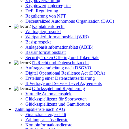
Kryptoverwahrung
Kryptowertpapierregister
DeFi Regulierung
Regulierung von NFT
Decentralized Autonomous Organization (DAO)
Kapitalmarktrecht
Wertpapierprospekt
Wertpapierinformationsblatt (WIB)
Basisprospekt
Anlagebasisinformationsblatt (ABIB)
Basisinformationsblatt
Security Token Offering und Token Sale
IT-Recht und Datenschutzrecht
Auftragsverarbeitung nach DSGVO
Digital Operational Resilience Act (DORA)
Erstellung einer Datenschutzerklärung
It-Verträge und Service Level Agreements
Glücksspiel und Regulierung
Virtuelle Automatenspiele
Glücksspiellizenz für Sportwetten
Glücksspiellizenz und Gamification
Zahlungsdienste nach ZAG
Finanztransfergeschäft
Zahlungsauslösedienste
Kontoinformationsdienste