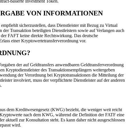
tract-basierte Investment Token.
ERGABE VON INFORMATIONEN
mpfiehlt sicherzustellen, dass Dienstleister mit Bezug zu Virtual
der Transaktion beteiligten Dienstleistern sowie auf Verlangen auch
z der FAFT keine direkte Rechtswirkung. Das deutsche
rlass einer Kryptowertetransferverordnung vor.
RDNUNG?
ie Vorgaben der auf Geldtransfers anwendbaren Geldtransferverordnung
 den Kryptodienstleister des Transaktionsempfängers weitergeben
endung der Verordnung bei Kryptotransaktionen die Mitteilung der
eister involviert, muss der verpflichtete Dienstleister auf der anderen
.
on aus dem Kreditwesengesetz (KWG) bezieht, die weniger weit reicht
ine Kryptowerte nach dem KWG, während die Definition der FATF eine
er aktuell zur Konsultation steht. Es kann daher nicht ausgeschlossen
passt wird.