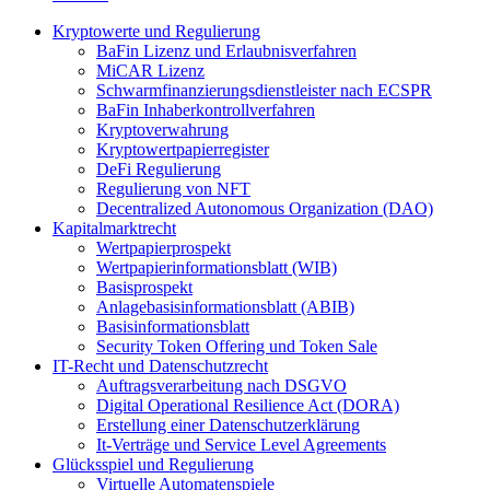
Kryptowerte und Regulierung
BaFin Lizenz und Erlaubnisverfahren
MiCAR Lizenz
Schwarmfinanzierungsdienstleister nach ECSPR
BaFin Inhaberkontrollverfahren
Kryptoverwahrung
Kryptowertpapierregister
DeFi Regulierung
Regulierung von NFT
Decentralized Autonomous Organization (DAO)
Kapitalmarktrecht
Wertpapierprospekt
Wertpapierinformationsblatt (WIB)
Basisprospekt
Anlagebasisinformationsblatt (ABIB)
Basisinformationsblatt
Security Token Offering und Token Sale
IT-Recht und Datenschutzrecht
Auftragsverarbeitung nach DSGVO
Digital Operational Resilience Act (DORA)
Erstellung einer Datenschutzerklärung
It-Verträge und Service Level Agreements
Glücksspiel und Regulierung
Virtuelle Automatenspiele