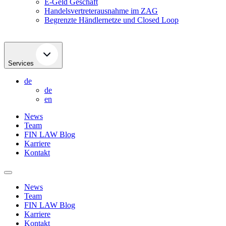
E-Geld Geschäft
Handelsvertreterausnahme im ZAG
Begrenzte Händlernetze und Closed Loop
Services
de
de
en
News
Team
FIN LAW Blog
Karriere
Kontakt
News
Team
FIN LAW Blog
Karriere
Kontakt