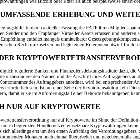
ptowährungen wie Bitcoin oder Ether als auch beispielsweise smart-con
E UMFASSENDE ERHEBUNG UND WEIT
ungshilfe, in deren aktueller Fassung die FATF ihren Mitgliedstaaten e
n Sender und den Empfänger Virtueller Assets erfassen und anderen an 
te Empfehlung entfaltet mangels unmittelbarer Gesetzgebungskompeten
eutschen Recht umzusetzen und legte einen Referentenentwurf für den E
F DER KRYPTOWERTETRANSFERVERO
ediglich regulierte Banken und Finanzdienstleistungsinstitute dazu, d
itute insbesondere den Namen und die Anschrift ihres Auftraggebers an
Kontonummer des Auftraggebers anordnet, wird bei entsprechender Anw
rforderlich sein. Ist auf einer Seite der Kryptotransaktion kein Dienstl
ern, damit er sie im Anforderungsfall einer Behörde bekanntgeben kann
CH NUR AUF KRYPTOWERTE
yptowertetransferverordnung nur auf Kryptowerte im Sinne der Definiti
eise nur in begrenzten Händlernetzen einsetzbare Kryptowährungen ke
 sich allerdings erst um den ersten Aufschlag des Verordnungsgebers, d
 kommenden Monaten noch einmal überarbeitet und gegebenenfalls ange