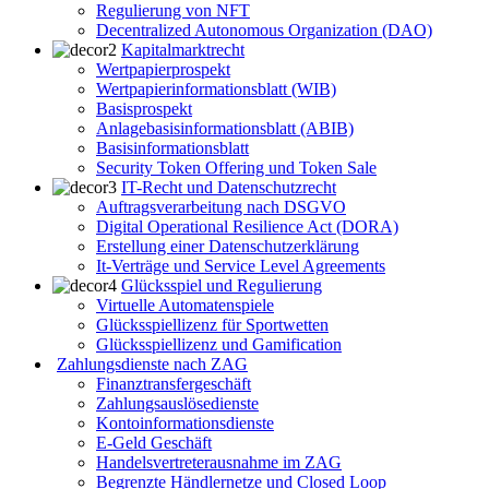
Regulierung von NFT
Decentralized Autonomous Organization (DAO)
Kapitalmarktrecht
Wertpapierprospekt
Wertpapierinformationsblatt (WIB)
Basisprospekt
Anlagebasisinformationsblatt (ABIB)
Basisinformationsblatt
Security Token Offering und Token Sale
IT-Recht und Datenschutzrecht
Auftragsverarbeitung nach DSGVO
Digital Operational Resilience Act (DORA)
Erstellung einer Datenschutzerklärung
It-Verträge und Service Level Agreements
Glücksspiel und Regulierung
Virtuelle Automatenspiele
Glücksspiellizenz für Sportwetten
Glücksspiellizenz und Gamification
Zahlungsdienste nach ZAG
Finanztransfergeschäft
Zahlungsauslösedienste
Kontoinformationsdienste
E-Geld Geschäft
Handelsvertreterausnahme im ZAG
Begrenzte Händlernetze und Closed Loop