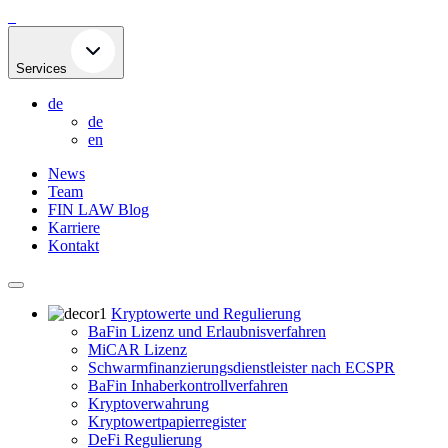
Skip
to
content
Services
de
de
en
News
Team
FIN LAW Blog
Karriere
Kontakt
Kryptowerte und Regulierung
BaFin Lizenz und Erlaubnisverfahren
MiCAR Lizenz
Schwarmfinanzierungsdienstleister nach ECSPR
BaFin Inhaberkontrollverfahren
Kryptoverwahrung
Kryptowertpapierregister
DeFi Regulierung