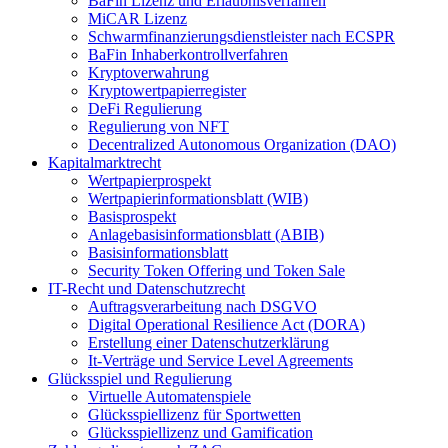
BaFin Lizenz und Erlaubnisverfahren
MiCAR Lizenz
Schwarmfinanzierungsdienstleister nach ECSPR
BaFin Inhaberkontrollverfahren
Kryptoverwahrung
Kryptowertpapierregister
DeFi Regulierung
Regulierung von NFT
Decentralized Autonomous Organization (DAO)
Kapitalmarktrecht
Wertpapierprospekt
Wertpapierinformationsblatt (WIB)
Basisprospekt
Anlagebasisinformationsblatt (ABIB)
Basisinformationsblatt
Security Token Offering und Token Sale
IT-Recht und Datenschutzrecht
Auftragsverarbeitung nach DSGVO
Digital Operational Resilience Act (DORA)
Erstellung einer Datenschutzerklärung
It-Verträge und Service Level Agreements
Glücksspiel und Regulierung
Virtuelle Automatenspiele
Glücksspiellizenz für Sportwetten
Glücksspiellizenz und Gamification