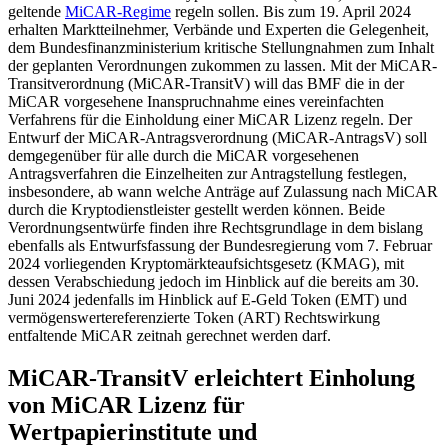
geltende
MiCAR-Regime
regeln sollen. Bis zum 19. April 2024
erhalten Marktteilnehmer, Verbände und Experten die Gelegenheit,
dem Bundesfinanzministerium kritische Stellungnahmen zum Inhalt
der geplanten Verordnungen zukommen zu lassen. Mit der MiCAR-
Transitverordnung (MiCAR-TransitV) will das BMF die in der
MiCAR vorgesehene Inanspruchnahme eines vereinfachten
Verfahrens für die Einholdung einer MiCAR Lizenz regeln. Der
Entwurf der MiCAR-Antragsverordnung (MiCAR-AntragsV) soll
demgegenüber für alle durch die MiCAR vorgesehenen
Antragsverfahren die Einzelheiten zur Antragstellung festlegen,
insbesondere, ab wann welche Anträge auf Zulassung nach MiCAR
durch die Kryptodienstleister gestellt werden können. Beide
Verordnungsentwürfe finden ihre Rechtsgrundlage in dem bislang
ebenfalls als Entwurfsfassung der Bundesregierung vom 7. Februar
2024 vorliegenden Kryptomärkteaufsichtsgesetz (KMAG), mit
dessen Verabschiedung jedoch im Hinblick auf die bereits am 30.
Juni 2024 jedenfalls im Hinblick auf E-Geld Token (EMT) und
vermögenswertereferenzierte Token (ART) Rechtswirkung
entfaltende MiCAR zeitnah gerechnet werden darf.
MiCAR-TransitV erleichtert Einholung
von MiCAR Lizenz für
Wertpapierinstitute und