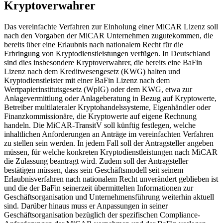
Kryptoverwahrer
Das vereinfachte Verfahren zur Einholung einer MiCAR Lizenz soll
nach den Vorgaben der MiCAR Unternehmen zugutekommen, die
bereits über eine Erlaubnis nach nationalem Recht für die
Erbringung von Kryptodienstleistungen verfügen. In Deutschland
sind dies insbesondere Kryptoverwahrer, die bereits eine BaFin
Lizenz nach dem Kreditwesengesetz (KWG) halten und
Kryptodienstleister mit einer BaFin Lizenz nach dem
Wertpapierinstitutsgesetz (WpIG) oder dem KWG, etwa zur
Anlagevermittlung oder Anlageberatung in Bezug auf Kryptowerte,
Betreiber multilateraler Kryptohandelssysteme, Eigenhändler oder
Finanzkommissionäre, die Kryptowerte auf eigene Rechnung
handeln. Die MiCAR-TransitV soll künftig festlegen, welche
inhaltlichen Anforderungen an Anträge im vereinfachten Verfahren
zu stellen sein werden. In jedem Fall soll der Antragsteller angeben
müssen, für welche konkreten Kryptodienstleistungen nach MiCAR
die Zulassung beantragt wird. Zudem soll der Antragsteller
bestätigen müssen, dass sein Geschäftsmodell seit seinem
Erlaubnisverfahren nach nationalem Recht unverändert geblieben ist
und die der BaFin seinerzeit übermittelten Informationen zur
Geschäftsorganisation und Unternehmensführung weiterhin aktuell
sind. Darüber hinaus muss er Anpassungen in seiner
Geschäftsorganisation bezüglich der spezifischen Compliance-