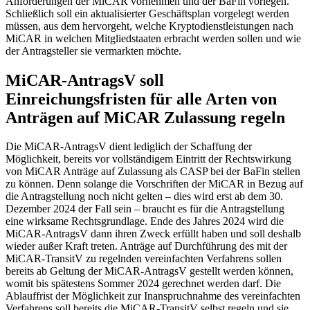
Anforderungen der MiCAR vornehmen und der BaFin vorlegen.
Schließlich soll ein aktualisierter Geschäftsplan vorgelegt werden
müssen, aus dem hervorgeht, welche Kryptodienstleistungen nach
MiCAR in welchen Mitgliedstaaten erbracht werden sollen und wie
der Antragsteller sie vermarkten möchte.
MiCAR-AntragsV soll
Einreichungsfristen für alle Arten von
Anträgen auf MiCAR Zulassung regeln
Die MiCAR-AntragsV dient lediglich der Schaffung der
Möglichkeit, bereits vor vollständigem Eintritt der Rechtswirkung
von MiCAR Anträge auf Zulassung als CASP bei der BaFin stellen
zu können. Denn solange die Vorschriften der MiCAR in Bezug auf
die Antragstellung noch nicht gelten – dies wird erst ab dem 30.
Dezember 2024 der Fall sein – braucht es für die Antragstellung
eine wirksame Rechtsgrundlage. Ende des Jahres 2024 wird die
MiCAR-AntragsV dann ihren Zweck erfüllt haben und soll deshalb
wieder außer Kraft treten. Anträge auf Durchführung des mit der
MiCAR-TransitV zu regelnden vereinfachten Verfahrens sollen
bereits ab Geltung der MiCAR-AntragsV gestellt werden können,
womit bis spätestens Sommer 2024 gerechnet werden darf. Die
Ablauffrist der Möglichkeit zur Inanspruchnahme des vereinfachten
Verfahrens soll bereits die MiCAR-TransitV selbst regeln und sie