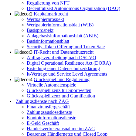
Regulierung von NFT
Decentralized Autonomous Organization (DAO)
Kapitalmarktrecht
Wertpapierprospekt
Wertpapierinformationsblatt (WIB)
Basisprospekt
Anlagebasisinformationsblatt (ABIB)
Basisinformationsblatt
Security Token Offering und Token Sale
IT-Recht und Datenschutzrecht
Auftragsverarbeitung nach DSGVO
Digital Operational Resilience Act (DORA)
Erstellung einer Datenschutzerklärung
It-Verträge und Service Level Agreements
Glücksspiel und Regulierung
Virtuelle Automatenspiele
Glücksspiellizenz für Sportwetten
Glücksspiellizenz und Gamification
Zahlungsdienste nach ZAG
Finanztransfergeschäft
Zahlungsauslösedienste
Kontoinformationsdienste
E-Geld Geschäft
Handelsvertreterausnahme im ZAG
Begrenzte Händlernetze und Closed Loop