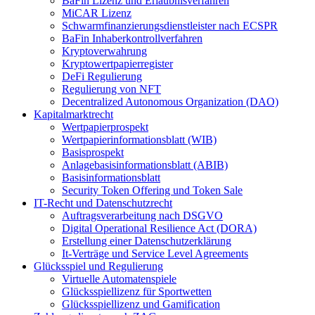
BaFin Lizenz und Erlaubnisverfahren
MiCAR Lizenz
Schwarmfinanzierungsdienstleister nach ECSPR
BaFin Inhaberkontrollverfahren
Kryptoverwahrung
Kryptowertpapierregister
DeFi Regulierung
Regulierung von NFT
Decentralized Autonomous Organization (DAO)
Kapitalmarktrecht
Wertpapierprospekt
Wertpapierinformationsblatt (WIB)
Basisprospekt
Anlagebasisinformationsblatt (ABIB)
Basisinformationsblatt
Security Token Offering und Token Sale
IT-Recht und Datenschutzrecht
Auftragsverarbeitung nach DSGVO
Digital Operational Resilience Act (DORA)
Erstellung einer Datenschutzerklärung
It-Verträge und Service Level Agreements
Glücksspiel und Regulierung
Virtuelle Automatenspiele
Glücksspiellizenz für Sportwetten
Glücksspiellizenz und Gamification