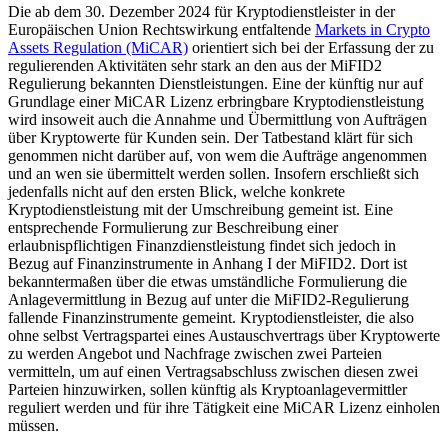
Die ab dem 30. Dezember 2024 für Kryptodienstleister in der
Europäischen Union Rechtswirkung entfaltende
Markets in Crypto
Assets Regulation (MiCAR)
orientiert sich bei der Erfassung der zu
regulierenden Aktivitäten sehr stark an den aus der MiFID2
Regulierung bekannten Dienstleistungen. Eine der künftig nur auf
Grundlage einer MiCAR Lizenz erbringbare Kryptodienstleistung
wird insoweit auch die Annahme und Übermittlung von Aufträgen
über Kryptowerte für Kunden sein. Der Tatbestand klärt für sich
genommen nicht darüber auf, von wem die Aufträge angenommen
und an wen sie übermittelt werden sollen. Insofern erschließt sich
jedenfalls nicht auf den ersten Blick, welche konkrete
Kryptodienstleistung mit der Umschreibung gemeint ist. Eine
entsprechende Formulierung zur Beschreibung einer
erlaubnispflichtigen Finanzdienstleistung findet sich jedoch in
Bezug auf Finanzinstrumente in Anhang I der MiFID2. Dort ist
bekanntermaßen über die etwas umständliche Formulierung die
Anlagevermittlung in Bezug auf unter die MiFID2-Regulierung
fallende Finanzinstrumente gemeint. Kryptodienstleister, die also
ohne selbst Vertragspartei eines Austauschvertrags über Kryptowerte
zu werden Angebot und Nachfrage zwischen zwei Parteien
vermitteln, um auf einen Vertragsabschluss zwischen diesen zwei
Parteien hinzuwirken, sollen künftig als Kryptoanlagevermittler
reguliert werden und für ihre Tätigkeit eine MiCAR Lizenz einholen
müssen.