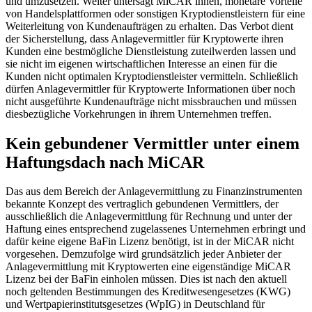
und umzusetzen. Weiter untersagt MiCAR ihnen, monetäre Vorteile
von Handelsplattformen oder sonstigen Kryptodienstleistern für eine
Weiterleitung von Kundenaufträgen zu erhalten. Das Verbot dient
der Sicherstellung, dass Anlagevermittler für Kryptowerte ihren
Kunden eine bestmögliche Dienstleistung zuteilwerden lassen und
sie nicht im eigenen wirtschaftlichen Interesse an einen für die
Kunden nicht optimalen Kryptodienstleister vermitteln. Schließlich
dürfen Anlagevermittler für Kryptowerte Informationen über noch
nicht ausgeführte Kundenaufträge nicht missbrauchen und müssen
diesbezügliche Vorkehrungen in ihrem Unternehmen treffen.
Kein gebundener Vermittler unter einem
Haftungsdach nach MiCAR
Das aus dem Bereich der Anlagevermittlung zu Finanzinstrumenten
bekannte Konzept des vertraglich gebundenen Vermittlers, der
ausschließlich die Anlagevermittlung für Rechnung und unter der
Haftung eines entsprechend zugelassenes Unternehmen erbringt und
dafür keine eigene BaFin Lizenz benötigt, ist in der MiCAR nicht
vorgesehen. Demzufolge wird grundsätzlich jeder Anbieter der
Anlagevermittlung mit Kryptowerten eine eigenständige MiCAR
Lizenz bei der BaFin einholen müssen. Dies ist nach den aktuell
noch geltenden Bestimmungen des Kreditwesengesetzes (KWG)
und Wertpapierinstitutsgesetzes (WpIG) in Deutschland für