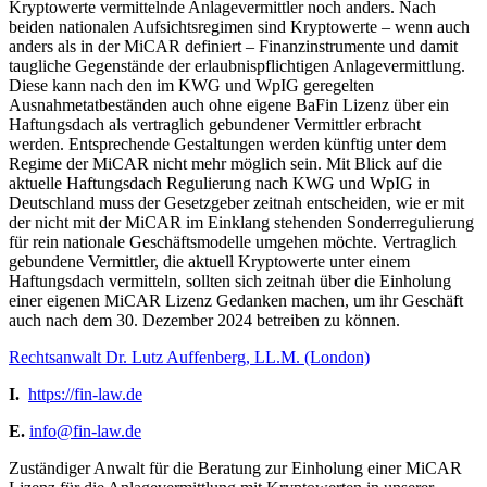
Kryptowerte vermittelnde Anlagevermittler noch anders. Nach
beiden nationalen Aufsichtsregimen sind Kryptowerte – wenn auch
anders als in der MiCAR definiert – Finanzinstrumente und damit
taugliche Gegenstände der erlaubnispflichtigen Anlagevermittlung.
Diese kann nach den im KWG und WpIG geregelten
Ausnahmetatbeständen auch ohne eigene BaFin Lizenz über ein
Haftungsdach als vertraglich gebundener Vermittler erbracht
werden. Entsprechende Gestaltungen werden künftig unter dem
Regime der MiCAR nicht mehr möglich sein. Mit Blick auf die
aktuelle Haftungsdach Regulierung nach KWG und WpIG in
Deutschland muss der Gesetzgeber zeitnah entscheiden, wie er mit
der nicht mit der MiCAR im Einklang stehenden Sonderregulierung
für rein nationale Geschäftsmodelle umgehen möchte. Vertraglich
gebundene Vermittler, die aktuell Kryptowerte unter einem
Haftungsdach vermitteln, sollten sich zeitnah über die Einholung
einer eigenen MiCAR Lizenz Gedanken machen, um ihr Geschäft
auch nach dem 30. Dezember 2024 betreiben zu können.
Rechtsanwalt Dr. Lutz Auffenberg, LL.M. (London)
I.
https://fin-law.de
E.
info@fin-law.de
Zuständiger Anwalt für die Beratung zur Einholung einer MiCAR