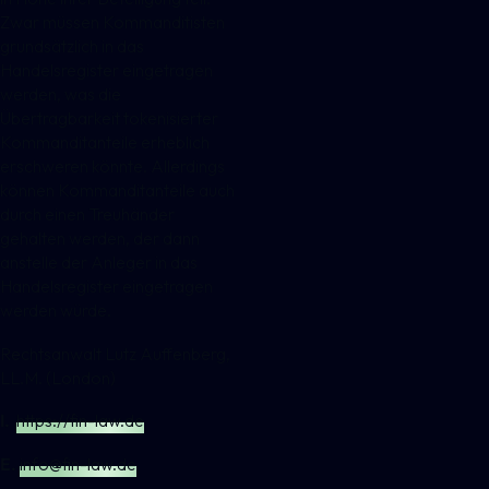
Zwar müssen Kommanditisten
grundsätzlich in das
Handelsregister eingetragen
werden, was die
Übertragbarkeit tokenisierter
Kommanditanteile erheblich
erschweren könnte. Allerdings
können Kommanditanteile auch
durch einen Treuhänder
gehalten werden, der dann
anstelle der Anleger in das
Handelsregister eingetragen
werden würde.
Rechtsanwalt Lutz Auffenberg,
LL.M. (London)
I.
https://fin-law.de
E.
info@fin-law.de