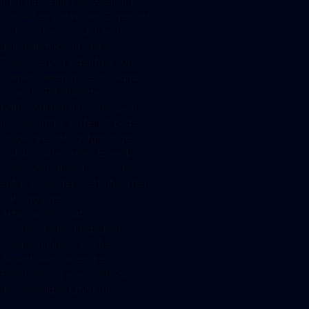
nach dem eine Einbeziehung
von Aktien in das eWpG geplant
ist. Doch bereits nach heute
geltendem Recht ist die
Tokenisierung jedenfalls von
Namensaktien in Deutschland
möglich. Tokenisierte
Namensaktien genießen zwar
noch nicht die Vorteile z.B. der
Möglichkeit des gutgläubigen
und des lastenfreien Erwerbs.
Sie können aber dennoch bei
entsprechender Gestaltung der
Satzung einer
Aktiengesellschaft
rechtswirksam ausgegeben
werden. Inhaber solcher
Aktientoken haben die
Rechtstellung eines Aktionärs
des jeweiligen Emittenten.