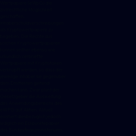
Wertpapiere (eWpG) die
zivilrechtliche Möglichkeit
geschaffen,
Inhaberschuldverschreibungen
als Kryptowertpapiere zu
begeben. Die Rechte aus
solchen Kryptowertpapieren
können seither ebenso wie
urkundlich verbriefte
Wertpapiere mit Kryptotoken
verknüpft werden, so dass der
jeweilige Inhaber sie gegenüber
dem Emittenten geltend
machen kann. Zwar plant der
Gesetzgeber die Ausweitung
des Anwendungsbereichs des
eWPG auf Aktien. Aktuell
existiert diesbezüglich jedoch
lediglich ein Eckpunktepapier
des Bundesfinanzministeriums,