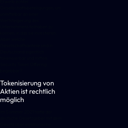
Erwerb echter
Gesellschaftsbeteiligungen, um
unmittelbar an einer
Wertsteigerung des
Unternehmens teilhaben zu
können, in das sie investieren.
Aber welche
Gesellschaftsanteile sind in
Deutschland eigentlich
tokenisierbar und mittels
Security Token Offering
begebbar?
Tokenisierung von
Aktien ist rechtlich
möglich
Im Sommer 2021 hatte der
deutsche Gesetzgeber mit dem
Gesetz über elektronische