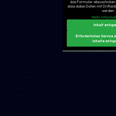
das Formular abzuschicken. 
Weltwirtschaft jedoch vor einer
dass dabei Daten mit Drittan
Zeitenwende. Die Inflation
werden.
beträgt monatlich zuweilen
Mehr Informat
mehr als 10% und die
Inhalt entsp
Zentralbanken reagieren mit
erheblichen
Erforderlichen Service 
Leitzinserhöhungen. Um vor
Inhalte entsp
dem Hintergrund der
Inflationsraten attraktiv bleiben
zu können, müssen
Anleiheprodukte den Anlegern
sehr hohe Renditen
versprechen. Teilweise
versprechen daher die
Emittenten tokenisierter
Genussrechte zusätzliche
Beteiligungen an ihren
Unternehmensgewinnen. Richtig
interessant ist für Anleger in
diesen Zeiten jedoch der