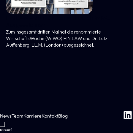
…
News
Team
Karriere
Kontakt
Blog