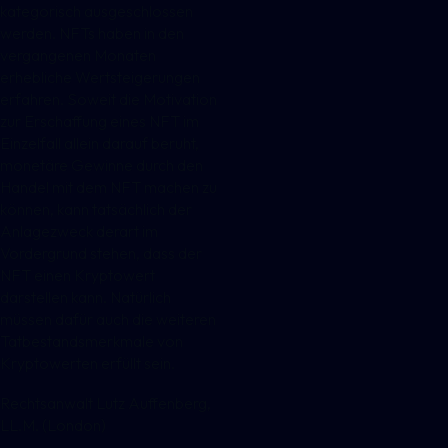
kategorisch ausgeschlossen
werden. NFTs haben in den
vergangenen Monaten
erhebliche Wertsteigerungen
erfahren. Soweit die Motivation
zur Erschaffung eines NFT im
Einzelfall allein darauf beruht,
monetäre Gewinne durch den
Handel mit dem NFT machen zu
können, kann tatsächlich der
Anlagezweck derart im
Vordergrund stehen, dass der
NFT einen Kryptowert
darstellen kann. Natürlich
müssen dafür auch die weiteren
Tatbestandsmerkmale von
Kryptowerten erfüllt sein.
Rechtsanwalt Lutz Auffenberg,
LL.M. (London)