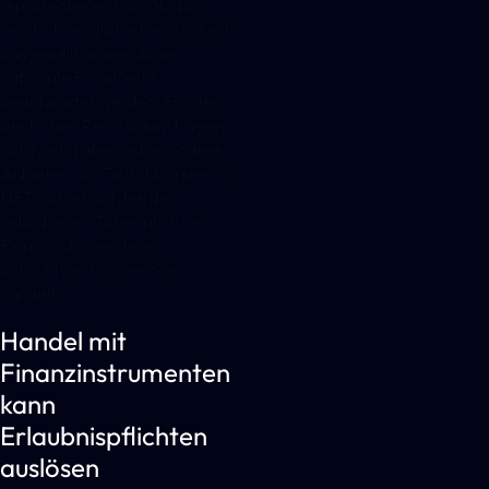
repräsentieren soll. Ob das
rechtlich möglich ist, muss durch
das jeweils anwendbare
nationale Privatrecht
beantwortet werden. Für den
deutschen Rechtsraum fragen
sich häufig aber insbesondere
Anbieter von Tauschbörsen von
NFTs, ob es sich bei den
individuellen Token auch um
Finanzinstrumente im
aufsichtsrechtlichen Sinn
handelt.
Handel mit
Finanzinstrumenten
kann
Erlaubnispflichten
auslösen