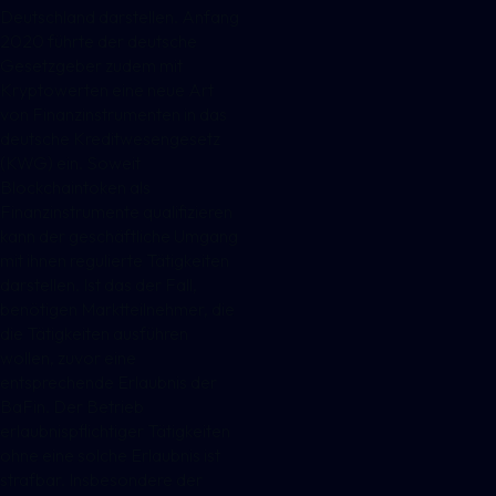
Deutschland darstellen. Anfang
2020 führte der deutsche
Gesetzgeber zudem mit
Kryptowerten eine neue Art
von Finanzinstrumenten in das
deutsche Kreditwesengesetz
(KWG) ein. Soweit
Blockchaintoken als
Finanzinstrumente qualifizieren
kann der geschäftliche Umgang
mit ihnen regulierte Tätigkeiten
darstellen. Ist das der Fall,
benötigen Marktteilnehmer, die
die Tätigkeiten ausführen
wollen, zuvor eine
entsprechende Erlaubnis der
BaFin. Der Betrieb
erlaubnispflichtiger Tätigkeiten
ohne eine solche Erlaubnis ist
strafbar. Insbesondere der