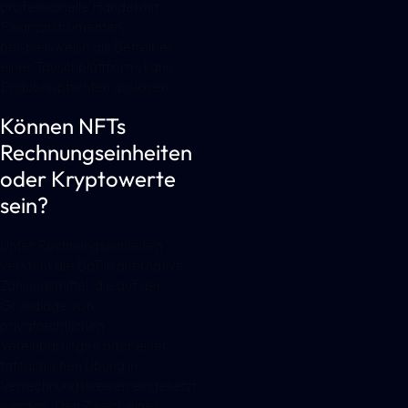
professionelle Handel mit
Finanzinstrumenten,
beispielsweise als Betreiber
einer Tauschplattform, kann
Erlaubnispflichten auslösen.
Können NFTs
Rechnungseinheiten
oder Kryptowerte
sein?
Unter Rechnungseinheiten
versteht die BaFin alternative
Zahlungsmittel, die auf der
Grundlage von
privatrechtlichen
Vereinbarungen oder einer
tatsächlichen Übung in
Verrechnungskreisen eingesetzt
werden. Den Zweck eines