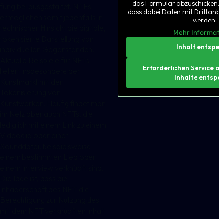
das Formular abzuschicken. 
fungibel ausgestaltet. NTFs
dass dabei Daten mit Drittan
ermöglichen somit jedenfalls in
werden.
technischer Hinsicht die digitale,
Mehr Informat
tokenisierte Darstellung von
Inhalt entsp
individuellen Gegenständen.
Aktuelle Beispiele für NFTs
Erforderlichen Service 
liefert insbesondere der
Inhalte entsp
Kunstmarkt mit der
Tokenisierung von
Kunstwerken. Häufig findet man
im Netz aber auch NFTs, die
lediglich mit einem Link zu einem
Videoclip oder einer
Sounddatei, beispielsweise
einem bestimmten Lied oder
einem Interview verknüpft sind.
Die Idee ist, dass die
Inhaberschaft des NFT die
Berechtigung zur Nutzung des
mit dem NFT verknüpften Inhalt